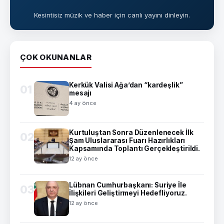
Kesintisiz müzik ve haber için canlı yayını dinleyin.
ÇOK OKUNANLAR
Kerkük Valisi Ağa’dan “kardeşlik”
01
mesajı
4 ay önce
Kurtuluştan Sonra Düzenlenecek İlk
02
Şam Uluslararası Fuarı Hazırlıkları
Kapsamında Toplantı Gerçekleştirildi.
12 ay önce
Lübnan Cumhurbaşkanı: Suriye İle
03
İlişkileri Geliştirmeyi Hedefliyoruz.
12 ay önce