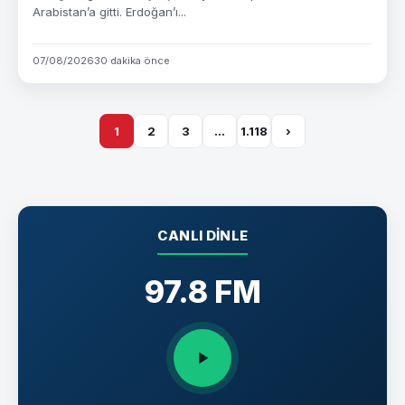
Arabistan’a gitti. Erdoğan’ı...
07/08/2026
30 dakika önce
1
2
3
…
1.118
›
CANLI DINLE
97.8 FM