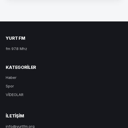
YURT FM
fm 97.8 Mhz
KATEGORILER
Haber
Spor
VİDEOLAR
ILETIŞIM
info@yurtfm.org