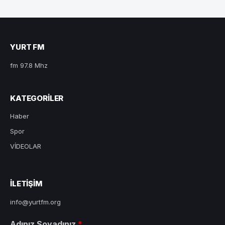
YURT FM
fm 97.8 Mhz
KATEGORILER
Haber
Spor
VİDEOLAR
ILETIŞIM
info@yurtfm.org
Adınız Soyadınız
*