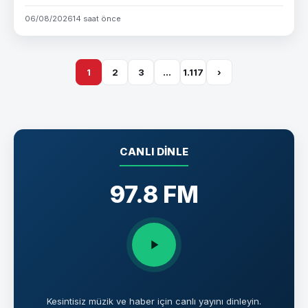
06/08/2026
14 saat önce
1
2
3
…
1.117
›
CANLI DINLE
97.8 FM
Kesintisiz müzik ve haber için canlı yayını dinleyin.