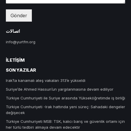
Gönder
اتصالات
info@yurtfm.org
İLETIŞIM
SON YAZILAR
Irak’ta kanamalı ateş vakaları 313’e yükseldi
Suriye’de Ahmed Hassun’un yargılanmasına devam ediliyor
Türkiye Cumhuriyeti ile Suriye arasında Yükseköğretimde iş birliği
Türkiye Cumhuriyeti -Irak hattında yeni süreç: Sahadaki dengeler
değişecek
Türkiye Cumhuriyeti MSB: TSK, kalıcı barış ve güvenlik ortamı için
her türlü tedbiri almaya devam edecektir