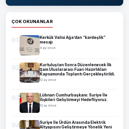
ÇOK OKUNANLAR
Kerkük Valisi Ağa’dan “kardeşlik”
01
mesajı
4 ay önce
Kurtuluştan Sonra Düzenlenecek İlk
02
Şam Uluslararası Fuarı Hazırlıkları
Kapsamında Toplantı Gerçekleştirildi.
12 ay önce
Lübnan Cumhurbaşkanı: Suriye İle
03
İlişkileri Geliştirmeyi Hedefliyoruz.
12 ay önce
Suriye İle Ürdün Arasında Elektrik
04
Altyapısını Geliştirmeye Yönelik Yeni