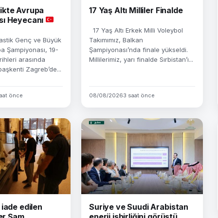
ikte Avrupa
17 Yaş Altı Milliler Finalde
sı Heyecanı
17 Yaş Altı Erkek Milli Voleybol
astik Genç ve Büyük
Takımımız, Balkan
pa Şampiyonası, 19-
Şampiyonası’nda finale yükseldi.
ihleri arasında
Millilerimiz, yarı finalde Sırbistan’ı...
 başkenti Zagreb’de...
aat önce
08/08/2026
3 saat önce
iade edilen
Suriye ve Suudi Arabistan
ler Şam
enerji işbirliğini görüştü