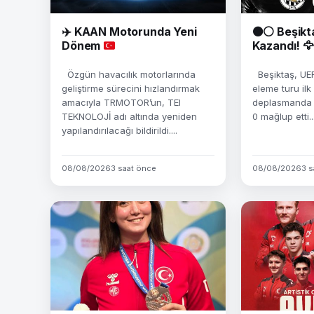
✈️
KAAN Motorunda Yeni
⚫⚪ Beşikt
Dönem
Kazandı! 🦅
Özgün havacılık motorlarında
Beşiktaş, UEF
geliştirme sürecini hızlandırmak
eleme turu il
amacıyla TRMOTOR’un, TEI
deplasmanda H
TEKNOLOJİ adı altında yeniden
0 mağlup etti...
yapılandırılacağı bildirildi....
08/08/2026
3 saat önce
08/08/2026
3 s