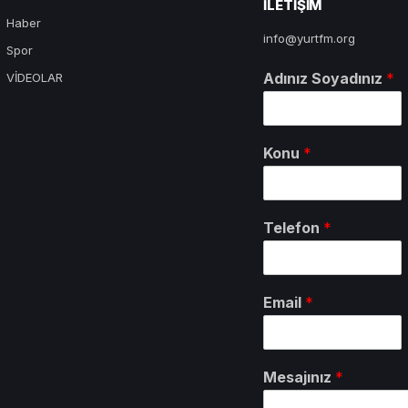
ILETIŞIM
Haber
info@yurtfm.org
Spor
Adınız Soyadınız
*
VİDEOLAR
Konu
*
Telefon
*
Email
*
Mesajınız
*