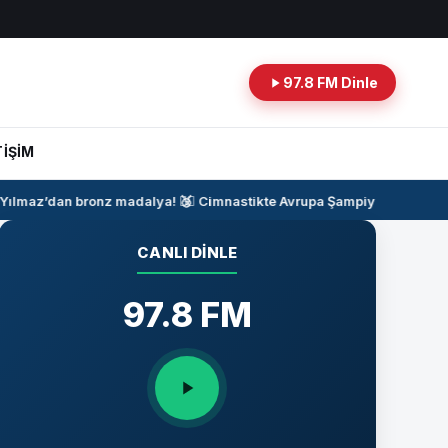
97.8 FM Dinle
TİŞİM
ılmaz’dan bronz madalya!
🥉
🤸‍♂️
Cimnastikte Avrupa Şampiyonası Heyec
CANLI DINLE
97.8 FM