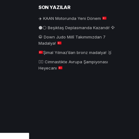
SON YAZILAR
✈️
KAAN Motorunda Yeni Dönem
⚫⚪ Beşiktaş Deplasmanda Kazandı! 🦅
🥋
Down Judo Millî Takımımızdan 7
Madalya!
Şimal Yılmaz’dan bronz madalya!
🥉
🤸‍♂️
Cimnastikte Avrupa Şampiyonası
Heyecanı