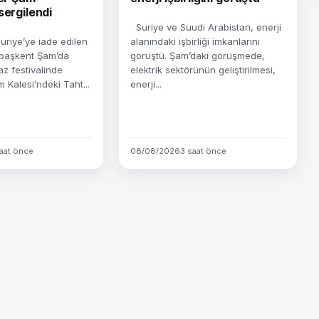
sergilendi
Suriye ve Suudi Arabistan, enerji
riye’ye iade edilen
alanındaki işbirliği imkanlarını
, başkent Şam’da
görüştü. Şam’daki görüşmede,
z festivalinde
elektrik sektörünün geliştirilmesi,
m Kalesi’ndeki Taht...
enerji...
aat önce
08/08/2026
3 saat önce