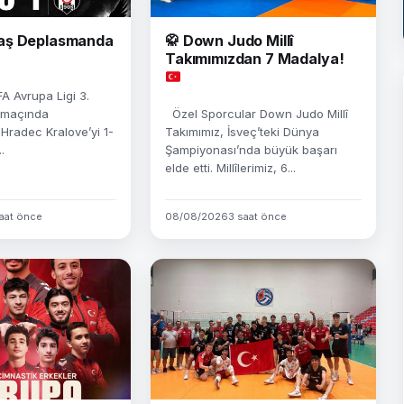
aş Deplasmanda
🥋
Down Judo Millî
Takımımızdan 7 Madalya!
A Avrupa Ligi 3.
k maçında
Özel Sporcular Down Judo Millî
radec Kralove’yi 1-
Takımımız, İsveç’teki Dünya
.
Şampiyonası’nda büyük başarı
elde etti. Millîlerimiz, 6...
aat önce
08/08/2026
3 saat önce