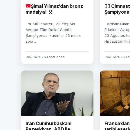
Şimal Yılmaz’dan bronz
🤸‍♂️
Cimnast
madalya!
🥉
Şampiyona
🔫 Milli sporcu, 23 Yaş Altı
Artistik Cimn
Avrupa Tüm Dallar Atıcılık
Erkekler Avru
Şampiyonası kadınlar 25 metre
23 Ağustos tar
spor...
Hırvatistan’ın
08/08/2026
3 saat önce
08/08/2026
3 s
İran Cumhurbaşkanı
Fransa’dan 
Pezeşkiyan, ABD ile
tarihi eser