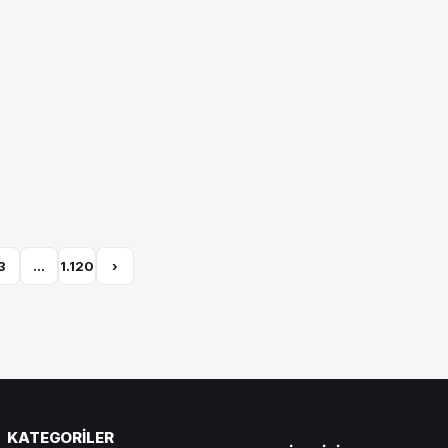
3
…
1.120
›
KATEGORILER