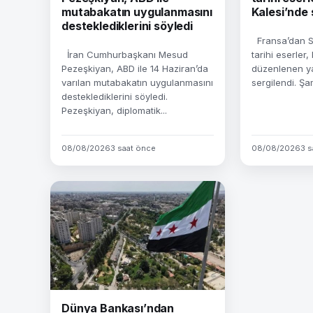
mutabakatın uygulanmasını
Kalesi’nde 
desteklediklerini söyledi
Fransa’dan Su
İran Cumhurbaşkanı Mesud
tarihi eserler
Pezeşkiyan, ABD ile 14 Haziran’da
düzenlenen ya
varılan mutabakatın uygulanmasını
sergilendi. Şa
desteklediklerini söyledi.
Pezeşkiyan, diplomatik...
08/08/2026
3 saat önce
08/08/2026
3 s
Dünya Bankası’ndan