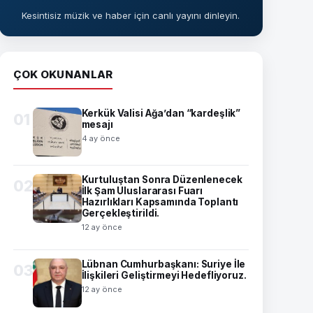
Kesintisiz müzik ve haber için canlı yayını dinleyin.
ÇOK OKUNANLAR
Kerkük Valisi Ağa’dan “kardeşlik”
01
mesajı
4 ay önce
Kurtuluştan Sonra Düzenlenecek
02
İlk Şam Uluslararası Fuarı
Hazırlıkları Kapsamında Toplantı
Gerçekleştirildi.
12 ay önce
Lübnan Cumhurbaşkanı: Suriye İle
03
İlişkileri Geliştirmeyi Hedefliyoruz.
12 ay önce