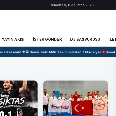
Cumartesi, 8 Ağustos 2026
YAYIN AKIŞI
İSTEK GÖNDER
DJ BAŞVURUSU
İLE
 Kazandı! 🦅
🥋
Down Judo Millî Takımımızdan 7 Madalya!
Şimal Y