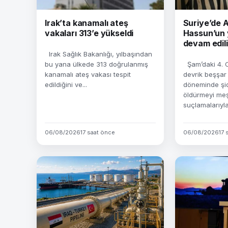
Irak’ta kanamalı ateş
Suriye’de
vakaları 313’e yükseldi
Hassun’un 
devam edil
Irak Sağlık Bakanlığı, yılbaşından
bu yana ülkede 313 doğrulanmış
Şam’daki 4. 
kanamalı ateş vakası tespit
devrik beşşar
edildiğini ve...
döneminde şid
öldürmeyi meş
suçlamalarıyla.
06/08/2026
17 saat önce
06/08/2026
17 