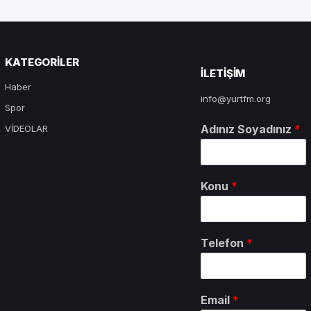
KATEGORILER
ILETIŞIM
Haber
info@yurtfm.org
Spor
Adınız Soyadınız
*
VİDEOLAR
Konu
*
Telefon
*
Email
*