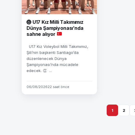
🏐
U17 Kız Milli Takımımız
Dünya Şampiyonası’nda
sahne alıyor
U17 Kız Voleybol Milli Takımımız,
Şili’nin başkenti Santiago’da
düzenlenecek Dünya
Şampiyonası’nda mücadele
edecek. 👏 ...
06/08/2026
22 saat önce
1
2