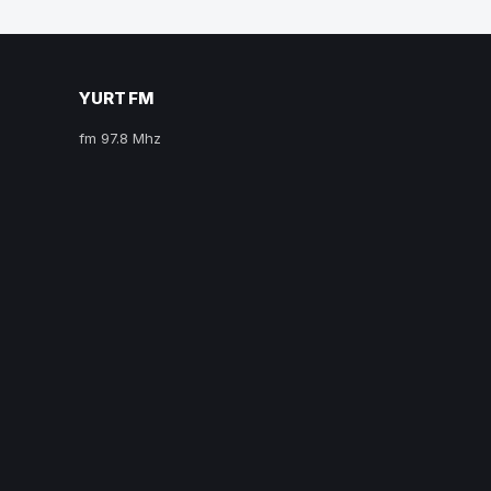
YURT FM
fm 97.8 Mhz