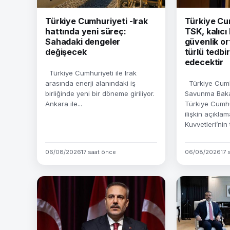
Türkiye Cumhuriyeti -Irak
Türkiye Cu
hattında yeni süreç:
TSK, kalıcı
Sahadaki dengeler
güvenlik or
değişecek
türlü tedb
edecektir
Türkiye Cumhuriyeti ile Irak
arasında enerji alanındaki iş
Türkiye Cumhu
birliğinde yeni bir döneme giriliyor.
Savunma Bakan
Ankara ile...
Türkiye Cumhu
ilişkin açıklam
Kuvvetleri’nin t
06/08/2026
17 saat önce
06/08/2026
17 