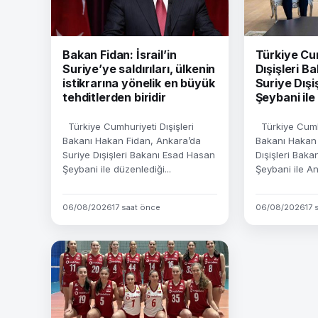
Bakan Fidan: İsrail’in
Türkiye Cu
Suriye’ye saldırıları, ülkenin
Dışişleri Ba
istikrarına yönelik en büyük
Suriye Dışi
tehditlerden biridir
Şeybani ile
Türkiye Cumhuriyeti Dışişleri
Türkiye Cumhu
Bakanı Hakan Fidan, Ankara’da
Bakanı Hakan 
Suriye Dışişleri Bakanı Esad Hasan
Dışişleri Bak
Şeybani ile düzenlediği...
Şeybani ile Ank
06/08/2026
17 saat önce
06/08/2026
17 