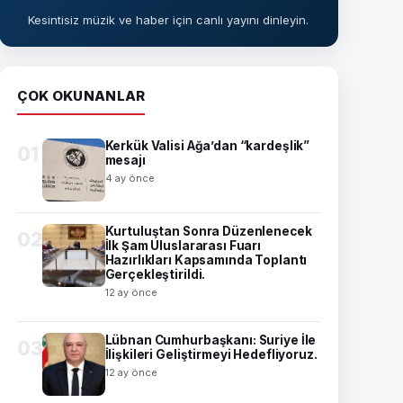
Kesintisiz müzik ve haber için canlı yayını dinleyin.
ÇOK OKUNANLAR
Kerkük Valisi Ağa’dan “kardeşlik”
01
mesajı
4 ay önce
Kurtuluştan Sonra Düzenlenecek
02
İlk Şam Uluslararası Fuarı
Hazırlıkları Kapsamında Toplantı
Gerçekleştirildi.
12 ay önce
Lübnan Cumhurbaşkanı: Suriye İle
03
İlişkileri Geliştirmeyi Hedefliyoruz.
12 ay önce