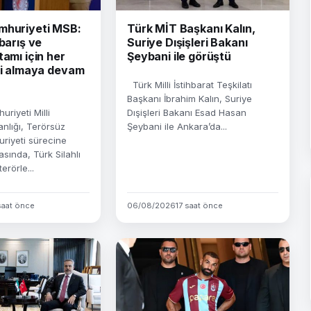
mhuriyeti MSB:
Türk MİT Başkanı Kalın,
 barış ve
Suriye Dışişleri Bakanı
tamı için her
Şeybani ile görüştü
iri almaya devam
Türk Milli İstihbarat Teşkilatı
Başkanı İbrahim Kalın, Suriye
riyeti Milli
Dışişleri Bakanı Esad Hasan
lığı, Terörsüz
Şeybani ile Ankara’da...
riyeti sürecine
asında, Türk Silahlı
erörle...
saat önce
06/08/2026
17 saat önce