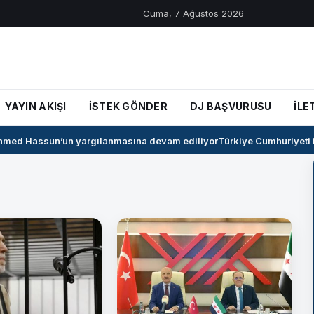
Cuma, 7 Ağustos 2026
YAYIN AKIŞI
İSTEK GÖNDER
DJ BAŞVURUSU
İLE
ed Hassun’un yargılanmasına devam ediliyor
Türkiye Cumhuriyeti ile