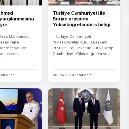
 Ahmed
Türkiye Cumhuriyeti ile
yargılanmasına
Suriye arasında
iyor
Yükseköğretimde iş birliği
Ceza Mahkemesi,
Türkiye Cumhuriyeti
 esad rejim
Yükseköğretim Kurulu Başkanı
dete teşvik ve
Prof. Dr. Erol Özvar ile Suriye Arap
rulaştırma
Cumhuriyeti Yükseköğretim ve...
..
saat önce
06/08/2026
17 saat önce