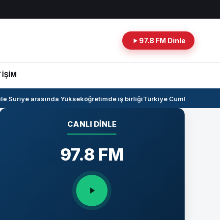
97.8 FM Dinle
TİŞİM
 Suriye arasında Yükseköğretimde iş birliği
Türkiye Cumhuriyeti -Irak
CANLI DINLE
97.8 FM