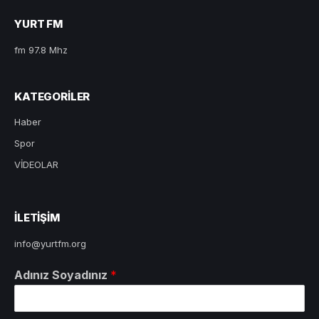
YURT FM
fm 97.8 Mhz
KATEGORILER
Haber
Spor
VİDEOLAR
ILETIŞIM
info@yurtfm.org
Adınız Soyadınız
*