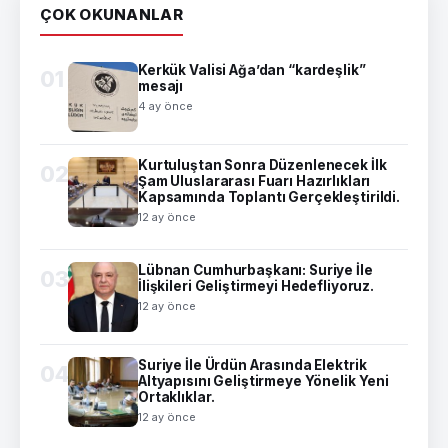
ÇOK OKUNANLAR
Kerkük Valisi Ağa’dan “kardeşlik”
01
mesajı
4 ay önce
Kurtuluştan Sonra Düzenlenecek İlk
02
Şam Uluslararası Fuarı Hazırlıkları
Kapsamında Toplantı Gerçekleştirildi.
12 ay önce
Lübnan Cumhurbaşkanı: Suriye İle
03
İlişkileri Geliştirmeyi Hedefliyoruz.
12 ay önce
Suriye İle Ürdün Arasında Elektrik
04
Altyapısını Geliştirmeye Yönelik Yeni
Ortaklıklar.
12 ay önce