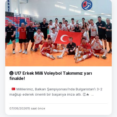
🏐 U17 Erkek Milli Voleybol Takımımız yarı
finalde!
Millilerimiz, Balkan Şampiyonası’nda Bulgaristan’ı 3-2
mağlup ederek önemli bir başarıya imza attı.
👏
🔥
...
07/08/2026
15 saat önce