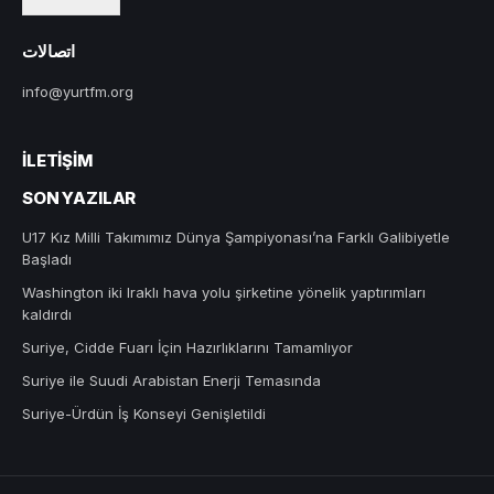
اتصالات
info@yurtfm.org
İLETIŞIM
SON YAZILAR
U17 Kız Milli Takımımız Dünya Şampiyonası’na Farklı Galibiyetle
Başladı
Washington iki Iraklı hava yolu şirketine yönelik yaptırımları
kaldırdı
Suriye, Cidde Fuarı İçin Hazırlıklarını Tamamlıyor
Suriye ile Suudi Arabistan Enerji Temasında
Suriye-Ürdün İş Konseyi Genişletildi