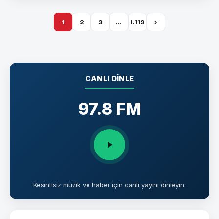
1
2
3
…
1.119
›
CANLI DINLE
97.8 FM
Kesintisiz müzik ve haber için canlı yayını dinleyin.