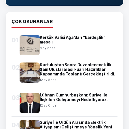
ÇOK OKUNANLAR
Kerkük Valisi Ağa’dan “kardeşlik”
01
mesajı
4 ay önce
Kurtuluştan Sonra Düzenlenecek İlk
02
Şam Uluslararası Fuarı Hazırlıkları
Kapsamında Toplantı Gerçekleştirildi.
12 ay önce
Lübnan Cumhurbaşkanı: Suriye İle
03
İlişkileri Geliştirmeyi Hedefliyoruz.
12 ay önce
Suriye İle Ürdün Arasında Elektrik
04
Altyapısını Geliştirmeye Yönelik Yeni