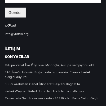
Gönder
اتصالات
info@yurtfm.org
İLETIŞIM
SON YAZILAR
Milli pentatlet İlke Özyüksel Mihrioğlu, Avrupa şampiyonu oldu
BAE, İran’ın Hürmüz Boğazı’nda bir gemisini füzeyle hedef
aldığını duyurdu
Suudi Arabistan Genel İstihbarat Başkanı Bağdat’ta
Kerkük-Ceyhan Petrol Boru Hattı kritik bir rol üstleniyor
Temmuzda Şam Havalimanı’ndan 243 Binden Fazla Yolcu Geçti