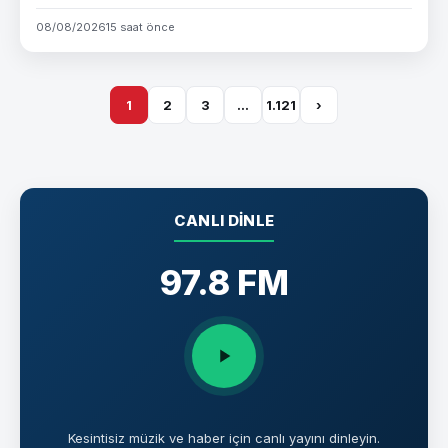
08/08/2026
15 saat önce
1
2
3
…
1.121
›
CANLI DINLE
97.8 FM
Kesintisiz müzik ve haber için canlı yayını dinleyin.