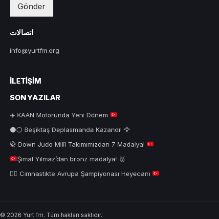
Gönder
اتصالات
info@yurtfm.org
İLETIŞIM
SON YAZILAR
✈️
KAAN Motorunda Yeni Dönem
⚫⚪ Beşiktaş Deplasmanda Kazandı! 🦅
🥋
Down Judo Millî Takımımızdan 7 Madalya!
Şimal Yılmaz’dan bronz madalya!
🥉
🤸‍♂️
Cimnastikte Avrupa Şampiyonası Heyecanı
© 2026 Yurt fm. Tüm hakları saklıdır.