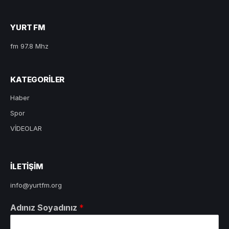
YURT FM
fm 97.8 Mhz
KATEGORILER
Haber
Spor
VİDEOLAR
ILETIŞIM
info@yurtfm.org
Adınız Soyadınız
*