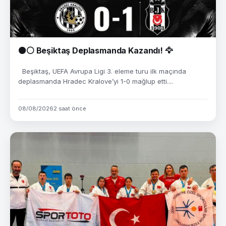
⚫⚪ Beşiktaş Deplasmanda Kazandı! 🦅
Beşiktaş, UEFA Avrupa Ligi 3. eleme turu ilk maçında
deplasmanda Hradec Kralove’yi 1-0 mağlup etti....
08/08/2026
2 saat önce