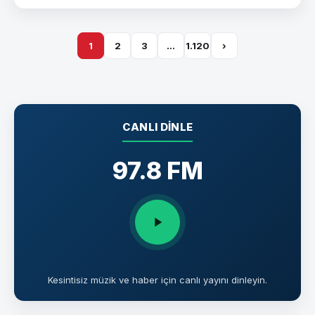
1
2
3
…
1.120
›
CANLI DINLE
97.8 FM
Kesintisiz müzik ve haber için canlı yayını dinleyin.