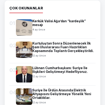
ÇOK OKUNANLAR
Kerkük Valisi Ağa’dan “kardeşlik”
01
mesajı
4 ay önce
Kurtuluştan Sonra Düzenlenecek İlk
02
Şam Uluslararası Fuarı Hazırlıkları
Kapsamında Toplantı Gerçekleştirildi.
12 ay önce
Lübnan Cumhurbaşkanı: Suriye İle
03
İlişkileri Geliştirmeyi Hedefliyoruz.
12 ay önce
Suriye İle Ürdün Arasında Elektrik
04
Altyapısını Geliştirmeye Yönelik Yeni
Ortaklıklar.
12 ay önce