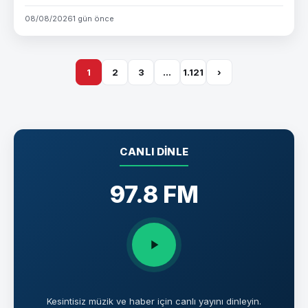
08/08/2026
1 gün önce
1
2
3
…
1.121
›
CANLI DINLE
97.8 FM
Kesintisiz müzik ve haber için canlı yayını dinleyin.