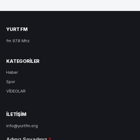
YURT FM
fm 97.8 Mhz
KATEGORILER
Haber
Spor
VİDEOLAR
ILETIŞIM
info@yurtfm.org
Adınız Soyadınız
*