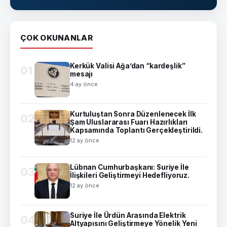
ÇOK OKUNANLAR
Kerkük Valisi Ağa’dan “kardeşlik”
01
mesajı
4 ay önce
Kurtuluştan Sonra Düzenlenecek İlk
02
Şam Uluslararası Fuarı Hazırlıkları
Kapsamında Toplantı Gerçekleştirildi.
12 ay önce
Lübnan Cumhurbaşkanı: Suriye İle
03
İlişkileri Geliştirmeyi Hedefliyoruz.
12 ay önce
Suriye İle Ürdün Arasında Elektrik
04
Altyapısını Geliştirmeye Yönelik Yeni