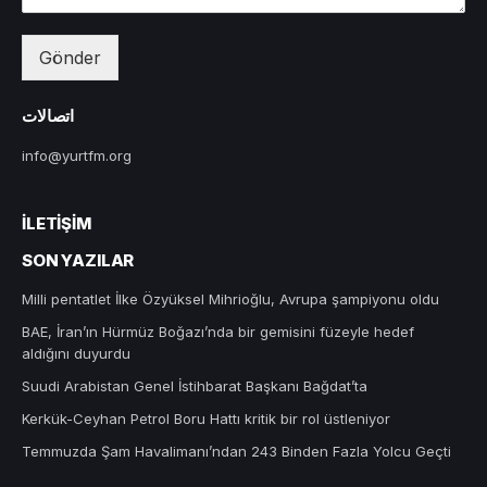
Gönder
اتصالات
info@yurtfm.org
İLETIŞIM
SON YAZILAR
Milli pentatlet İlke Özyüksel Mihrioğlu, Avrupa şampiyonu oldu
BAE, İran’ın Hürmüz Boğazı’nda bir gemisini füzeyle hedef
aldığını duyurdu
Suudi Arabistan Genel İstihbarat Başkanı Bağdat’ta
Kerkük-Ceyhan Petrol Boru Hattı kritik bir rol üstleniyor
Temmuzda Şam Havalimanı’ndan 243 Binden Fazla Yolcu Geçti