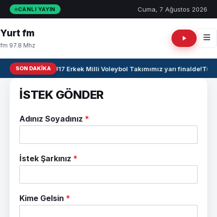
Cuma, 7 Ağustos 2026
CANLI YAYIN
Yurt fm
fm 97.8 Mhz
SON DAKIKA
🏐 U17 Erkek Milli Voleybol Takımımız yarı finalde!
Tuğb
İSTEK GÖNDER
Adınız Soyadınız
*
İstek Şarkınız
*
Kime Gelsin
*