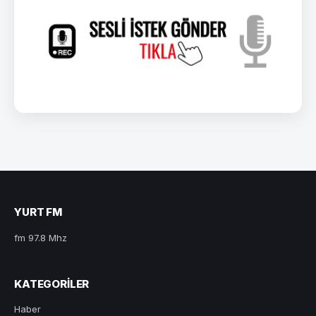
YURT FM
fm 97.8 Mhz
KATEGORILER
Haber