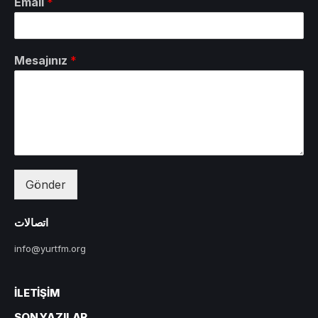
Email
*
Mesajınız
*
Gönder
اتصالات
info@yurtfm.org
İLETIŞIM
SON YAZILAR