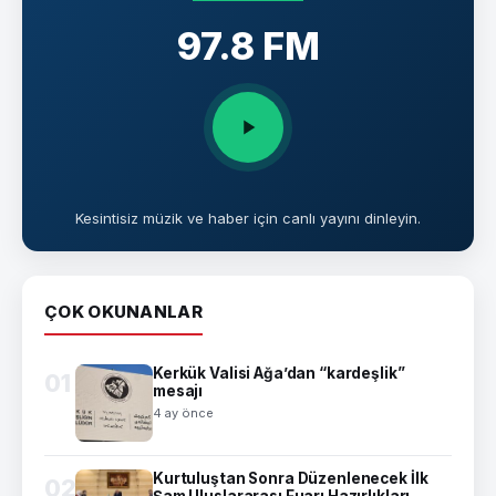
97.8 FM
Kesintisiz müzik ve haber için canlı yayını dinleyin.
ÇOK OKUNANLAR
Kerkük Valisi Ağa’dan “kardeşlik”
01
mesajı
4 ay önce
Kurtuluştan Sonra Düzenlenecek İlk
02