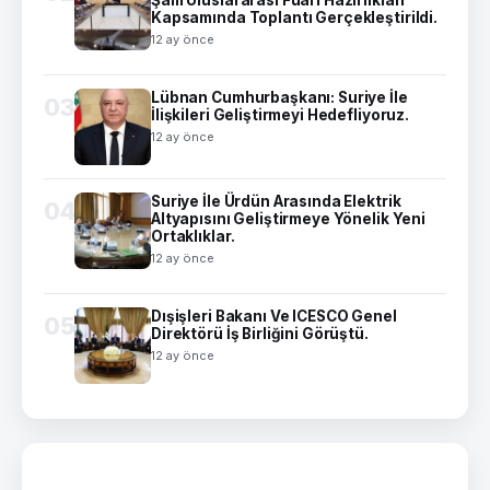
Şam Uluslararası Fuarı Hazırlıkları
Kapsamında Toplantı Gerçekleştirildi.
12 ay önce
Lübnan Cumhurbaşkanı: Suriye İle
03
İlişkileri Geliştirmeyi Hedefliyoruz.
12 ay önce
Suriye İle Ürdün Arasında Elektrik
04
Altyapısını Geliştirmeye Yönelik Yeni
Ortaklıklar.
12 ay önce
Dışişleri Bakanı Ve ICESCO Genel
05
Direktörü İş Birliğini Görüştü.
12 ay önce