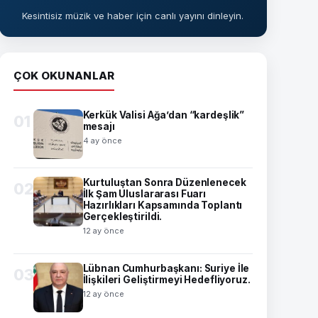
Kesintisiz müzik ve haber için canlı yayını dinleyin.
ÇOK OKUNANLAR
Kerkük Valisi Ağa’dan “kardeşlik”
01
mesajı
4 ay önce
Kurtuluştan Sonra Düzenlenecek
02
İlk Şam Uluslararası Fuarı
Hazırlıkları Kapsamında Toplantı
Gerçekleştirildi.
12 ay önce
Lübnan Cumhurbaşkanı: Suriye İle
03
İlişkileri Geliştirmeyi Hedefliyoruz.
12 ay önce