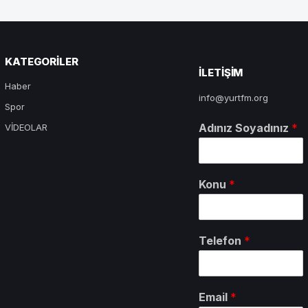
KATEGORILER
ILETIŞIM
Haber
info@yurtfm.org
Spor
Adınız Soyadınız
*
VİDEOLAR
Konu
*
Telefon
*
Email
*