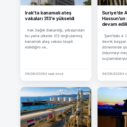
Irak’ta kanamalı ateş
Suriye’de
vakaları 313’e yükseldi
Hassun’un 
devam edil
Irak Sağlık Bakanlığı, yılbaşından
bu yana ülkede 313 doğrulanmış
Şam’daki 4. 
kanamalı ateş vakası tespit
devrik beşşar
edildiğini ve...
döneminde şid
öldürmeyi meş
suçlamalarıyla.
06/08/2026
4 saat önce
06/08/2026
4 s