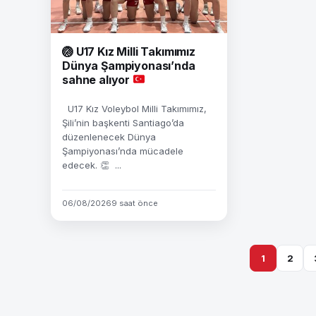
🏐
U17 Kız Milli Takımımız
Dünya Şampiyonası’nda
sahne alıyor
U17 Kız Voleybol Milli Takımımız,
Şili’nin başkenti Santiago’da
düzenlenecek Dünya
Şampiyonası’nda mücadele
edecek. 👏 ...
06/08/2026
9 saat önce
1
2