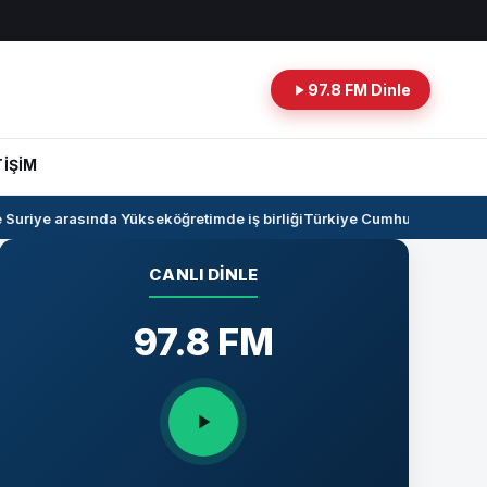
97.8 FM Dinle
TİŞİM
uriye arasında Yükseköğretimde iş birliği
Türkiye Cumhuriyeti -Irak h
CANLI DINLE
97.8 FM