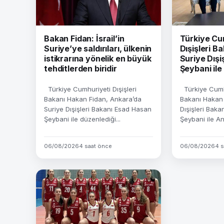
Bakan Fidan: İsrail’in
Türkiye Cu
Suriye’ye saldırıları, ülkenin
Dışişleri Ba
istikrarına yönelik en büyük
Suriye Dışi
tehditlerden biridir
Şeybani ile
Türkiye Cumhuriyeti Dışişleri
Türkiye Cumhu
Bakanı Hakan Fidan, Ankara’da
Bakanı Hakan 
Suriye Dışişleri Bakanı Esad Hasan
Dışişleri Bak
Şeybani ile düzenlediği...
Şeybani ile Ank
06/08/2026
4 saat önce
06/08/2026
4 s