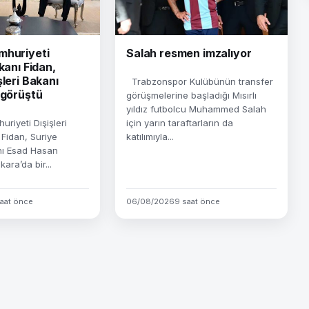
mhuriyeti
Salah resmen imzalıyor
kanı Fidan,
şleri Bakanı
Trabzonspor Kulübünün transfer
 görüştü
görüşmelerine başladığı Mısırlı
yıldız futbolcu Muhammed Salah
riyeti Dışişleri
için yarın taraftarların da
Fidan, Suriye
katılımıyla...
anı Esad Hasan
ara’da bir...
aat önce
06/08/2026
9 saat önce