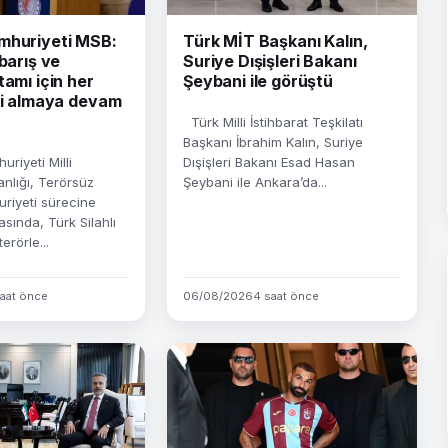
mhuriyeti MSB:
Türk MİT Başkanı Kalın,
 barış ve
Suriye Dışişleri Bakanı
tamı için her
Şeybani ile görüştü
iri almaya devam
Türk Milli İstihbarat Teşkilatı
Başkanı İbrahim Kalın, Suriye
riyeti Milli
Dışişleri Bakanı Esad Hasan
lığı, Terörsüz
Şeybani ile Ankara’da...
riyeti sürecine
asında, Türk Silahlı
erörle...
aat önce
06/08/2026
4 saat önce