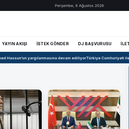
Perşembe, 6 Ağustos 2026
YAYIN AKIŞI
İSTEK GÖNDER
DJ BAŞVURUSU
İLE
d Hassun’un yargılanmasına devam ediliyor
Türkiye Cumhuriyeti ile S