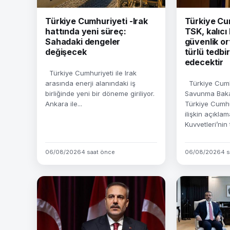
Türkiye Cumhuriyeti -Irak
Türkiye Cu
hattında yeni süreç:
TSK, kalıcı
Sahadaki dengeler
güvenlik or
değişecek
türlü tedb
edecektir
Türkiye Cumhuriyeti ile Irak
arasında enerji alanındaki iş
Türkiye Cumhu
birliğinde yeni bir döneme giriliyor.
Savunma Bakan
Ankara ile...
Türkiye Cumhu
ilişkin açıklam
Kuvvetleri’nin t
06/08/2026
4 saat önce
06/08/2026
4 s