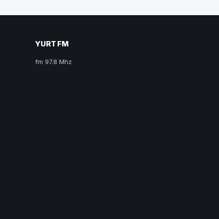
YURT FM
fm 97.8 Mhz