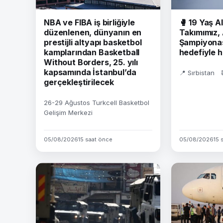
NBA ve FIBA iş birliğiyle
🥊 19 Yaş Al
düzenlenen, dünyanın en
Takımımız,
prestijli altyapı basketbol
Şampiyonas
kamplarından Basketball
hedefiyle h
Without Borders, 25. yılı
kapsamında İstanbul’da
📍 Sırbistan 
gerçekleştirilecek
26-29 Ağustos Turkcell Basketbol
Gelişim Merkezi
05/08/2026
15 saat önce
05/08/2026
15 