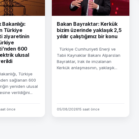
k Bakanlığı:
Bakan Bayraktar: Kerkük
n Türkiye
bizim üzerinde yaklaşık 2,5
 ziyaretinin
yıldır çalıştığımız bir konu
ürkiye
i’nden 600
Türkiye Cumhuriyeti Enerji ve
ktrik ulusal
Tabii Kaynaklar Bakanı Alparslan
rildi
Bayraktar, Irak ile imzalanan
Kerkük anlaşmasının, yaklaşık...
Bakanlığı, Türkiye
nden sağlanan 600
riğin yeniden ulusal
sine verildiğini...
saat önce
05/08/2026
15 saat önce