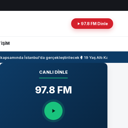
97.8 FM Dinle
TİŞİM
kapsamında İstanbul’da gerçekleştirilecek
🥊 19 Yaş Altı Kadın Milli T
CANLI DINLE
97.8 FM