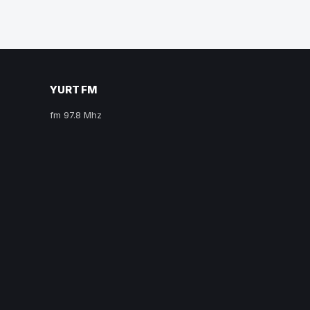
YURT FM
fm 97.8 Mhz