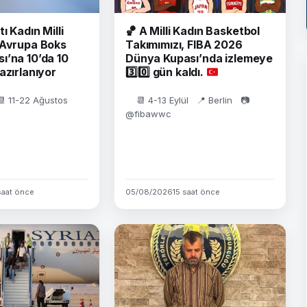
tı Kadın Milli
🏀
A Milli Kadın Basketbol
 Avrupa Boks
Takımımızı, FIBA 2026
ı’na 10’da 10
Dünya Kupası’nda izlemeye
azırlanıyor
3️⃣
0️⃣
gün kaldı.
📆 11-22 Ağustos
📆 4-13 Eylül 📍 Berlin 📷
@fibawwc
saat önce
05/08/2026
15 saat önce