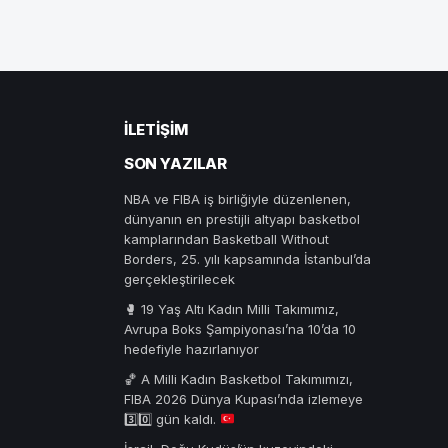
İLETIŞIM
SON YAZILAR
NBA ve FIBA iş birliğiyle düzenlenen,
dünyanın en prestijli altyapı basketbol
kamplarından Basketball Without
Borders, 25. yılı kapsamında İstanbul’da
gerçekleştirilecek
🥊 19 Yaş Altı Kadın Milli Takımımız,
Avrupa Boks Şampiyonası’na 10’da 10
hedefiyle hazırlanıyor
🏀
A Milli Kadın Basketbol Takımımızı,
FIBA 2026 Dünya Kupası’nda izlemeye
3️⃣
0️⃣
gün kaldı.