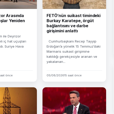
or Arasında
FETÖ’nün suikast timindeki
uşlar Yeniden
Burkay Karatepe, örgüt
bağlantısını ve darbe
girişimini anlattı
 ile Deyrizor
li iç hat uçuşları
Cumhurbaşkanı Recep Tayyip
dı. Suriye Hava
Erdoğan’a yönelik 15 Temmuz’daki
Marmaris suikast girişimine
katıldığı gerekçesiyle aranan ve
yakalanan...
saat önce
05/08/2026
15 saat önce