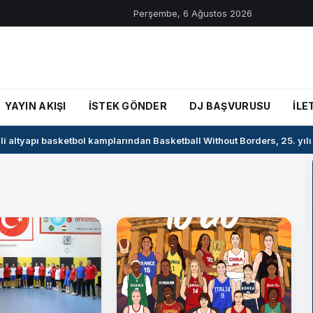
Perşembe, 6 Ağustos 2026
YAYIN AKIŞI
İSTEK GÖNDER
DJ BAŞVURUSU
İLE
i altyapı basketbol kamplarından Basketball Without Borders, 25. yılı 