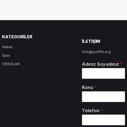
KATEGORILER
ILETIŞIM
Haber
info@yurtfm.org
Spor
Adınız Soyadınız
*
VİDEOLAR
Konu
*
Telefon
*