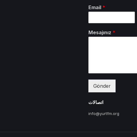
Email
*
Mesajınız
*
Gönder
اتصالات
info@yurtfm.org