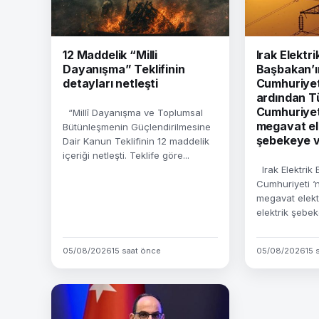
12 Maddelik “Milli
Irak Elektri
Dayanışma” Teklifinin
Başbakan’ı
detayları netleşti
Cumhuriyeti
ardından T
Cumhuriyet
“Millî Dayanışma ve Toplumsal
megavat ele
Bütünleşmenin Güçlendirilmesine
şebekeye ve
Dair Kanun Teklifinin 12 maddelik
içeriği netleşti. Teklife göre...
Irak Elektrik 
Cumhuriyeti ‘
megavat elekt
elektrik şebeke
05/08/2026
15 saat önce
05/08/2026
15 