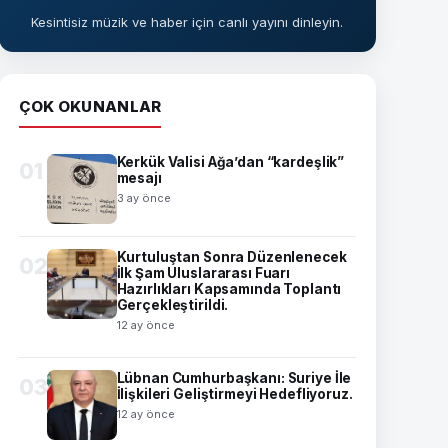
Kesintisiz müzik ve haber için canlı yayını dinleyin.
ÇOK OKUNANLAR
Kerkük Valisi Ağa’dan “kardeşlik”
01
mesajı
3 ay önce
Kurtuluştan Sonra Düzenlenecek
02
İlk Şam Uluslararası Fuarı
Hazırlıkları Kapsamında Toplantı
Gerçekleştirildi.
12 ay önce
Lübnan Cumhurbaşkanı: Suriye İle
03
İlişkileri Geliştirmeyi Hedefliyoruz.
12 ay önce