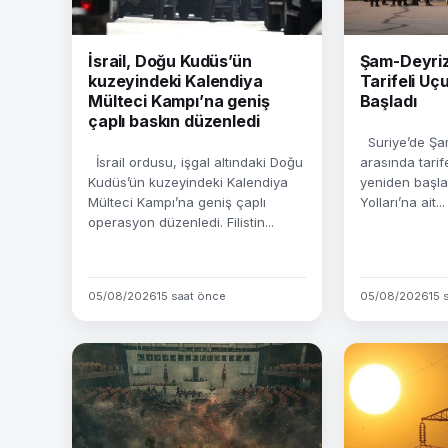
İsrail, Doğu Kudüs’ün
Şam-Deyriz
kuzeyindeki Kalendiya
Tarifeli Uç
Mülteci Kampı’na geniş
Başladı
çaplı baskın düzenledi
Suriye’de Şam
İsrail ordusu, işgal altındaki Doğu
arasında tarife
Kudüs’ün kuzeyindeki Kalendiya
yeniden başla
Mülteci Kampı’na geniş çaplı
Yolları’na ait...
operasyon düzenledi. Filistin...
05/08/2026
15 saat önce
05/08/2026
15 