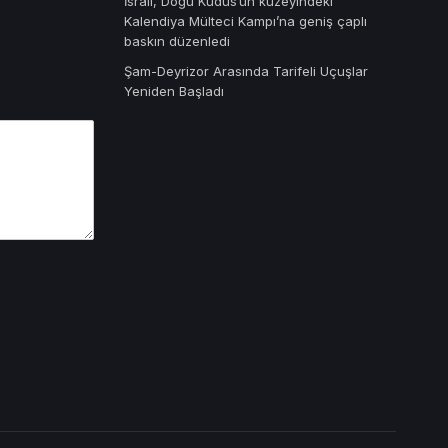
İsrail, Doğu Kudüs’ün kuzeyindeki
Kalendiya Mülteci Kampı’na geniş çaplı
baskın düzenledi
Şam-Deyrizor Arasında Tarifeli Uçuşlar
Yeniden Başladı