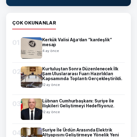
ÇOK OKUNANLAR
Kerkük Valisi Ağa’dan “kardeşlik”
01
mesajı
4 ay önce
Kurtuluştan Sonra Düzenlenecek İlk
02
Şam Uluslararası Fuarı Hazırlıkları
Kapsamında Toplantı Gerçekleştirildi.
12 ay önce
Lübnan Cumhurbaşkanı: Suriye İle
03
İlişkileri Geliştirmeyi Hedefliyoruz.
12 ay önce
Suriye İle Ürdün Arasında Elektrik
04
Altyapısını Geliştirmeye Yönelik Yeni