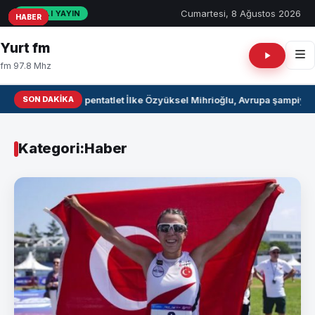
Cumartesi, 8 Ağustos 2026
CANLI YAYIN
HABER
HABER
HABER
HABER
HABER
HABER
HABER
HABER
HABER
HABER
Yurt fm
fm 97.8 Mhz
SON DAKIKA
Milli pentatlet İlke Özyüksel Mihrioğlu, Avrupa şampiyon
Kategori:
Haber