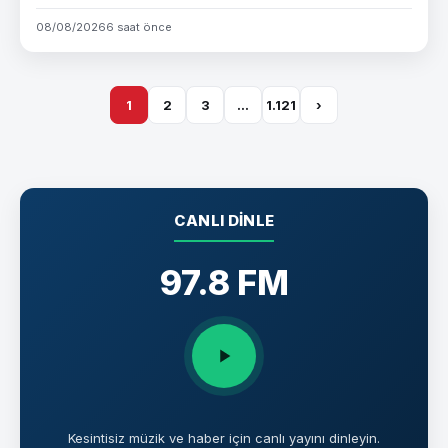
08/08/2026
6 saat önce
1
2
3
…
1.121
›
CANLI DINLE
97.8 FM
Kesintisiz müzik ve haber için canlı yayını dinleyin.