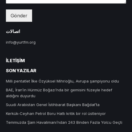
Gönder
اتصالات
info@yurtfm.org
İLETIŞIM
SON YAZILAR
Milli pentatlet İlke Özyüksel Mihrioğlu, Avrupa şampiyonu oldu
BAE, İran’ın Hürmüz Boğazı’nda bir gemisini füzeyle hedef
aldığını duyurdu
Suudi Arabistan Genel İstihbarat Başkanı Bağdat’ta
Kerkük-Ceyhan Petrol Boru Hattı kritik bir rol üstleniyor
Temmuzda Şam Havalimanı’ndan 243 Binden Fazla Yolcu Geçti