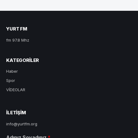
YURT FM
fm 97.8 Mhz
KATEGORILER
Haber
Spor
VİDEOLAR
ILETIŞIM
info@yurtfm.org
Adınız Soyadınız
*