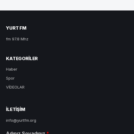
YURT FM
fm 97.8 Mhz
KATEGORILER
Haber
Spor
VİDEOLAR
ILETIŞIM
info@yurtfm.org
Adınız Soyadınız
*