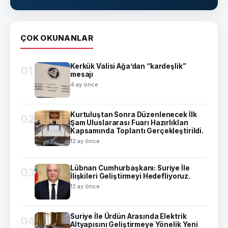
ÇOK OKUNANLAR
Kerkük Valisi Ağa’dan “kardeşlik”
01
mesajı
4 ay önce
Kurtuluştan Sonra Düzenlenecek İlk
02
Şam Uluslararası Fuarı Hazırlıkları
Kapsamında Toplantı Gerçekleştirildi.
12 ay önce
Lübnan Cumhurbaşkanı: Suriye İle
03
İlişkileri Geliştirmeyi Hedefliyoruz.
12 ay önce
Suriye İle Ürdün Arasında Elektrik
04
Altyapısını Geliştirmeye Yönelik Yeni