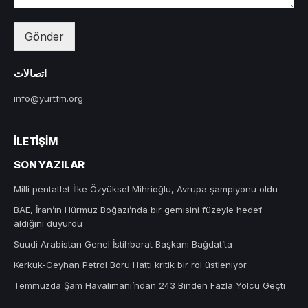
Gönder
اتصالات
info@yurtfm.org
İLETIŞIM
SON YAZILAR
Milli pentatlet İlke Özyüksel Mihrioğlu, Avrupa şampiyonu oldu
BAE, İran’ın Hürmüz Boğazı’nda bir gemisini füzeyle hedef
aldığını duyurdu
Suudi Arabistan Genel İstihbarat Başkanı Bağdat’ta
Kerkük-Ceyhan Petrol Boru Hattı kritik bir rol üstleniyor
Temmuzda Şam Havalimanı’ndan 243 Binden Fazla Yolcu Geçti