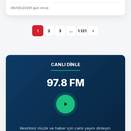
08/08/2026
1 gün önce
1
2
3
…
1.121
›
CANLI DINLE
97.8 FM
Kesintisiz müzik ve haber için canlı yayını dinleyin.