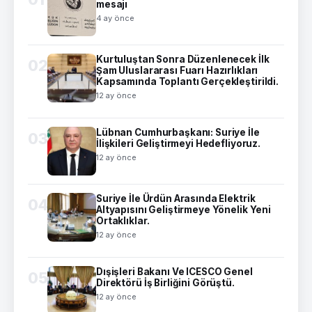
mesajı
4 ay önce
Kurtuluştan Sonra Düzenlenecek İlk
02
Şam Uluslararası Fuarı Hazırlıkları
Kapsamında Toplantı Gerçekleştirildi.
12 ay önce
Lübnan Cumhurbaşkanı: Suriye İle
03
İlişkileri Geliştirmeyi Hedefliyoruz.
12 ay önce
Suriye İle Ürdün Arasında Elektrik
04
Altyapısını Geliştirmeye Yönelik Yeni
Ortaklıklar.
12 ay önce
Dışişleri Bakanı Ve ICESCO Genel
05
Direktörü İş Birliğini Görüştü.
12 ay önce