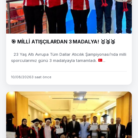
🎯 MİLLİ ATIŞÇILARDAN 3 MADALYA! 🥇🥈🥉
23 Yaş Altı Avrupa Tüm Dallar Atıcılık Şampiyonası’nda milli
sporcularımız günü 3 madalyayla tamamladı.
...
10/08/2026
3 saat önce