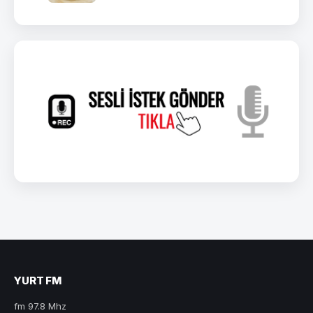
YURT FM
fm 97.8 Mhz