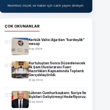
Kesintisiz müzik ve haber için canlı yayını dinleyin.
ÇOK OKUNANLAR
Kerkük Valisi Ağa’dan “kardeşlik”
01
mesajı
4 ay önce
Kurtuluştan Sonra Düzenlenecek
02
İlk Şam Uluslararası Fuarı
Hazırlıkları Kapsamında Toplantı
Gerçekleştirildi.
12 ay önce
Lübnan Cumhurbaşkanı: Suriye İle
03
İlişkileri Geliştirmeyi Hedefliyoruz.
12 ay önce