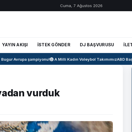
Cuma, 7 Ağustos 2026
YAYIN AKIŞI
İSTEK GÖNDER
DJ BAŞVURUSU
İLE
ugur Avrupa şampiyonu!
🏐 A Milli Kadın Voleybol Takımımız
ABD Başka
avadan vurduk