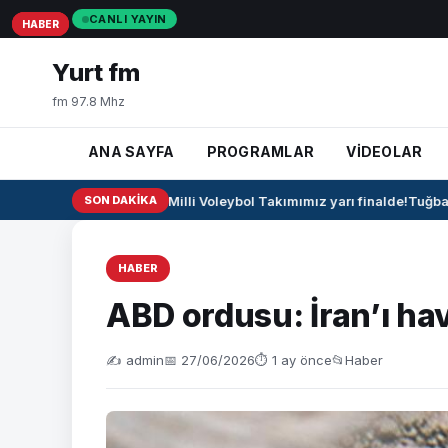
CANLI YAYIN
HABER
HABER
HABER
Yurt fm
fm 97.8 Mhz
ANA SAYFA
PROGRAMLAR
VİDEOLAR
🏐 U17 Erkek Milli Voleybol Takımımız yarı finalde!
SON DAKIKA
Tuğba B
HABER
ABD ordusu: İran’ı h
✍️ admin
📅 27/06/2026
⏱ 1 ay önce
📂
Haber