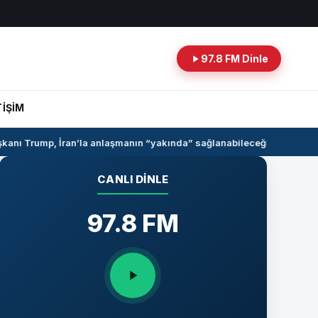
97.8 FM Dinle
TİŞİM
nı Trump, İran’la anlaşmanın “yakında” sağlanabileceğini söyledi
Sur
CANLI DINLE
97.8 FM