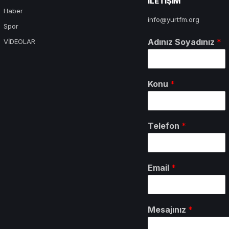
ILETIŞIM
Haber
info@yurtfm.org
Spor
Adınız Soyadınız
*
VİDEOLAR
Konu
*
Telefon
*
Email
*
Mesajınız
*