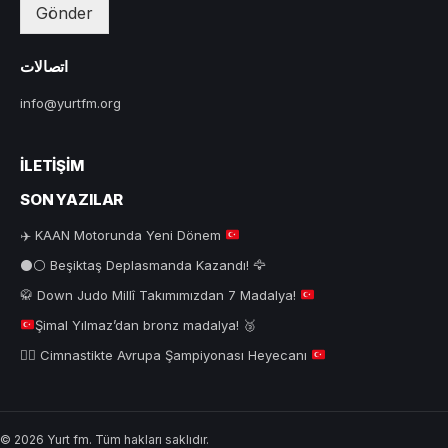
Gönder
اتصالات
info@yurtfm.org
İLETIŞIM
SON YAZILAR
✈️
KAAN Motorunda Yeni Dönem
⚫⚪ Beşiktaş Deplasmanda Kazandı! 🦅
🥋
Down Judo Millî Takımımızdan 7 Madalya!
Şimal Yılmaz’dan bronz madalya!
🥉
🤸‍♂️
Cimnastikte Avrupa Şampiyonası Heyecanı
© 2026 Yurt fm. Tüm hakları saklıdır.