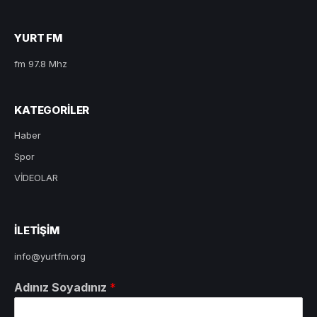
YURT FM
fm 97.8 Mhz
KATEGORILER
Haber
Spor
VİDEOLAR
ILETIŞIM
info@yurtfm.org
Adınız Soyadınız
*