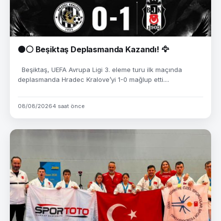
⚫⚪ Beşiktaş Deplasmanda Kazandı! 🦅
Beşiktaş, UEFA Avrupa Ligi 3. eleme turu ilk maçında
deplasmanda Hradec Kralove’yi 1-0 mağlup etti....
08/08/2026
4 saat önce