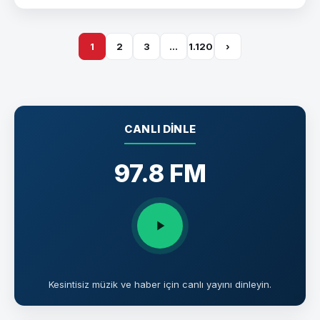
1
2
3
…
1.120
›
CANLI DINLE
97.8 FM
Kesintisiz müzik ve haber için canlı yayını dinleyin.