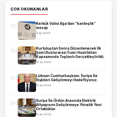
ÇOK OKUNANLAR
Kerkük Valisi Ağa’dan “kardeşlik”
01
mesajı
4 ay önce
Kurtuluştan Sonra Düzenlenecek İlk
02
Şam Uluslararası Fuarı Hazırlıkları
Kapsamında Toplantı Gerçekleştirildi.
12 ay önce
Lübnan Cumhurbaşkanı: Suriye İle
03
İlişkileri Geliştirmeyi Hedefliyoruz.
12 ay önce
Suriye İle Ürdün Arasında Elektrik
04
Altyapısını Geliştirmeye Yönelik Yeni
Ortaklıklar.
12 ay önce