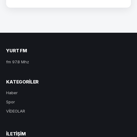
YURT FM
fm 97.8 Mhz
KATEGORILER
Haber
Spor
VİDEOLAR
ILETIŞIM