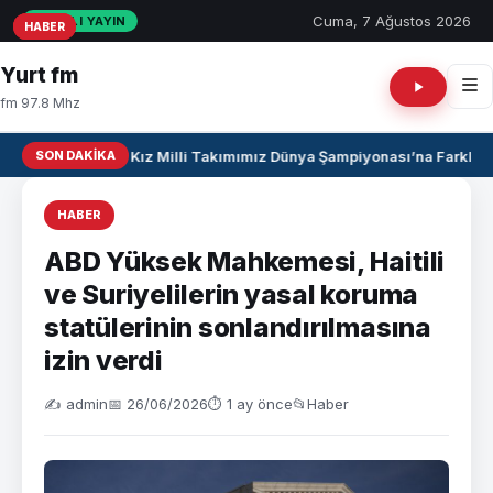
Cuma, 7 Ağustos 2026
CANLI YAYIN
HABER
HABER
HABER
Yurt fm
fm 97.8 Mhz
SON DAKIKA
U17 Kız Milli Takımımız Dünya Şampiyonası’na Farklı Ga
HABER
ABD Yüksek Mahkemesi, Haitili
ve Suriyelilerin yasal koruma
statülerinin sonlandırılmasına
izin verdi
✍️ admin
📅 26/06/2026
⏱ 1 ay önce
📂
Haber