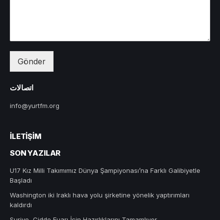
Gönder
اتصالات
info@yurtfm.org
İLETIŞIM
SON YAZILAR
U17 Kız Milli Takımımız Dünya Şampiyonası’na Farklı Galibiyetle
Başladı
Washington iki Iraklı hava yolu şirketine yönelik yaptırımları
kaldırdı
Suriye, Cidde Fuarı İçin Hazırlıklarını Tamamlıyor