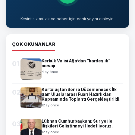
Kesintisiz müzik ve haber için canlı yayını dinleyin.
ÇOK OKUNANLAR
Kerkük Valisi Ağa’dan “kardeşlik”
01
mesajı
4 ay önce
Kurtuluştan Sonra Düzenlenecek İlk
02
Şam Uluslararası Fuarı Hazırlıkları
Kapsamında Toplantı Gerçekleştirildi.
12 ay önce
Lübnan Cumhurbaşkanı: Suriye İle
03
İlişkileri Geliştirmeyi Hedefliyoruz.
12 ay önce