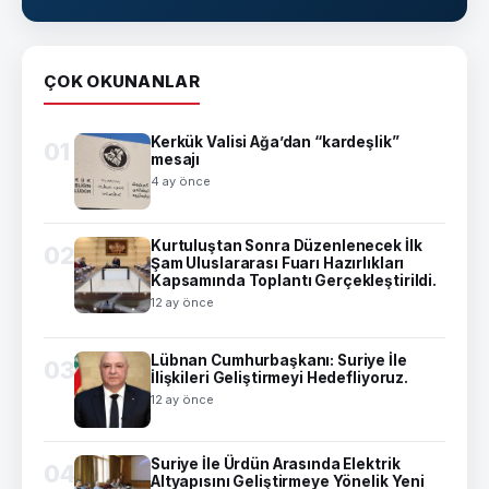
ÇOK OKUNANLAR
Kerkük Valisi Ağa’dan “kardeşlik”
01
mesajı
4 ay önce
Kurtuluştan Sonra Düzenlenecek İlk
02
Şam Uluslararası Fuarı Hazırlıkları
Kapsamında Toplantı Gerçekleştirildi.
12 ay önce
Lübnan Cumhurbaşkanı: Suriye İle
03
İlişkileri Geliştirmeyi Hedefliyoruz.
12 ay önce
Suriye İle Ürdün Arasında Elektrik
04
Altyapısını Geliştirmeye Yönelik Yeni