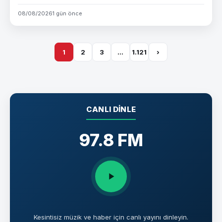
08/08/2026
1 gün önce
1
2
3
…
1.121
›
CANLI DINLE
97.8 FM
Kesintisiz müzik ve haber için canlı yayını dinleyin.