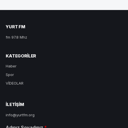
YURT FM
fm 97.8 Mhz
KATEGORILER
Haber
Spor
VİDEOLAR
ILETIŞIM
info@yurtfm.org
Adınız Soyadınız
*