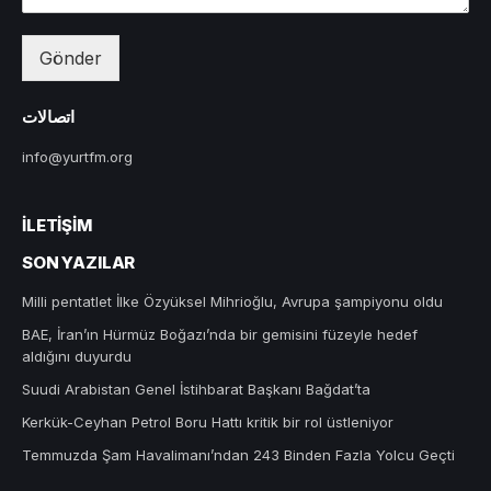
Gönder
اتصالات
info@yurtfm.org
İLETIŞIM
SON YAZILAR
Milli pentatlet İlke Özyüksel Mihrioğlu, Avrupa şampiyonu oldu
BAE, İran’ın Hürmüz Boğazı’nda bir gemisini füzeyle hedef
aldığını duyurdu
Suudi Arabistan Genel İstihbarat Başkanı Bağdat’ta
Kerkük-Ceyhan Petrol Boru Hattı kritik bir rol üstleniyor
Temmuzda Şam Havalimanı’ndan 243 Binden Fazla Yolcu Geçti