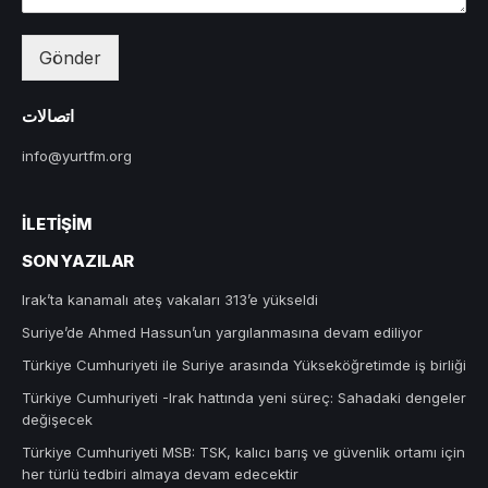
Gönder
اتصالات
info@yurtfm.org
İLETIŞIM
SON YAZILAR
Irak’ta kanamalı ateş vakaları 313’e yükseldi
Suriye’de Ahmed Hassun’un yargılanmasına devam ediliyor
Türkiye Cumhuriyeti ile Suriye arasında Yükseköğretimde iş birliği
Türkiye Cumhuriyeti -Irak hattında yeni süreç: Sahadaki dengeler
değişecek
Türkiye Cumhuriyeti MSB: TSK, kalıcı barış ve güvenlik ortamı için
her türlü tedbiri almaya devam edecektir