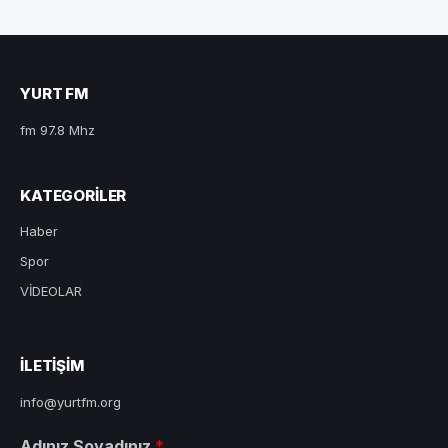
YURT FM
fm 97.8 Mhz
KATEGORILER
Haber
Spor
VİDEOLAR
ILETIŞIM
info@yurtfm.org
Adınız Soyadınız
*