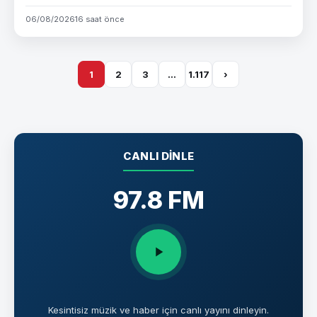
06/08/2026
16 saat önce
1
2
3
…
1.117
›
CANLI DINLE
97.8 FM
Kesintisiz müzik ve haber için canlı yayını dinleyin.