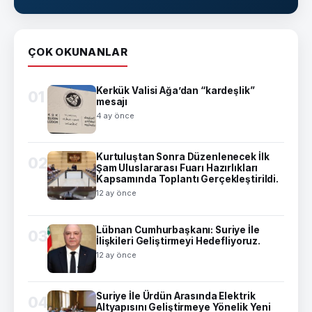
ÇOK OKUNANLAR
Kerkük Valisi Ağa’dan “kardeşlik”
01
mesajı
4 ay önce
Kurtuluştan Sonra Düzenlenecek İlk
02
Şam Uluslararası Fuarı Hazırlıkları
Kapsamında Toplantı Gerçekleştirildi.
12 ay önce
Lübnan Cumhurbaşkanı: Suriye İle
03
İlişkileri Geliştirmeyi Hedefliyoruz.
12 ay önce
Suriye İle Ürdün Arasında Elektrik
04
Altyapısını Geliştirmeye Yönelik Yeni