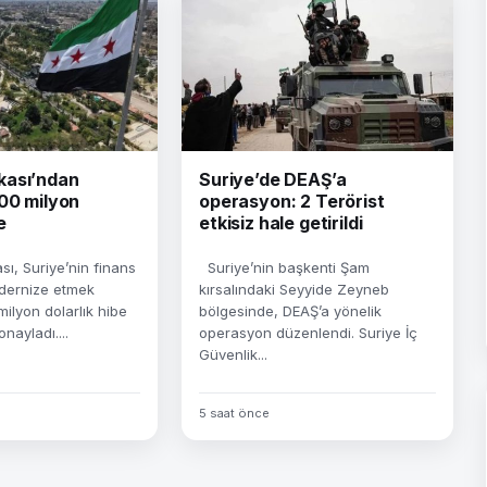
kası’ndan
Suriye’de DEAŞ’a
100 milyon
operasyon: 2 Terörist
e
etkisiz hale getirildi
, Suriye’nin finans
Suriye’nin başkenti Şam
dernize etmek
kırsalındaki Seyyide Zeyneb
ilyon dolarlık hibe
bölgesinde, DEAŞ’a yönelik
nayladı....
operasyon düzenlendi. Suriye İç
Güvenlik...
5 saat önce