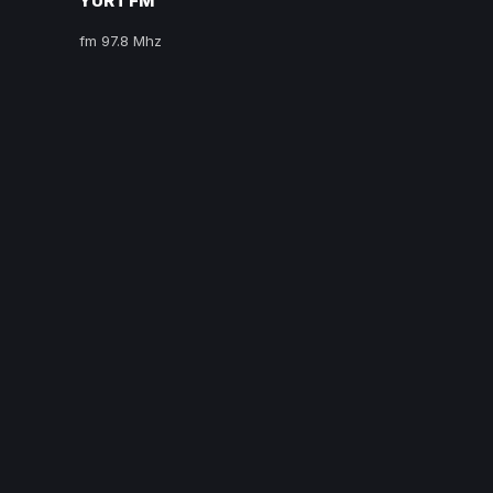
YURT FM
fm 97.8 Mhz