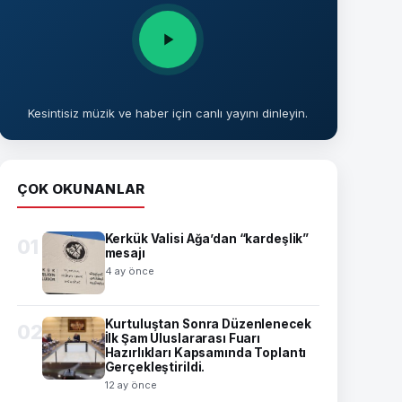
Kesintisiz müzik ve haber için canlı yayını dinleyin.
ÇOK OKUNANLAR
Kerkük Valisi Ağa’dan “kardeşlik”
01
mesajı
4 ay önce
Kurtuluştan Sonra Düzenlenecek
02
İlk Şam Uluslararası Fuarı
Hazırlıkları Kapsamında Toplantı
Gerçekleştirildi.
12 ay önce