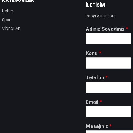
KATEGORILER
ILETIŞIM
Haber
info@yurtfm.org
Spor
Adınız Soyadınız
*
VİDEOLAR
Konu
*
Telefon
*
Email
*
Mesajınız
*