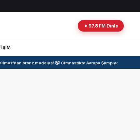
97.8 FM Dinle
TİŞİM
lmaz’dan bronz madalya!
🥉
🤸‍♂️
Cimnastikte Avrupa Şampiyonası Heyeca