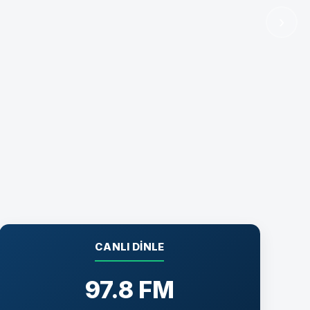
›
CANLI DINLE
97.8 FM