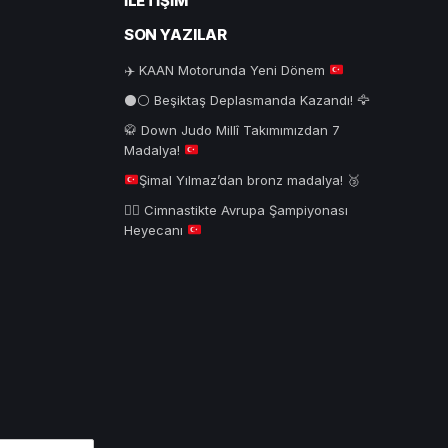
İLETIŞIM
SON YAZILAR
✈️
KAAN Motorunda Yeni Dönem
⚫⚪ Beşiktaş Deplasmanda Kazandı! 🦅
🥋
Down Judo Millî Takımımızdan 7
Madalya!
Şimal Yılmaz’dan bronz madalya!
🥉
🤸‍♂️
Cimnastikte Avrupa Şampiyonası
Heyecanı