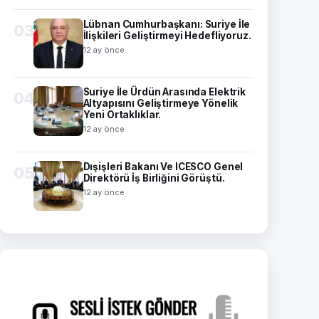
Lübnan Cumhurbaşkanı: Suriye İle
03
İlişkileri Geliştirmeyi Hedefliyoruz.
12 ay önce
Suriye İle Ürdün Arasında Elektrik
04
Altyapısını Geliştirmeye Yönelik
Yeni Ortaklıklar.
12 ay önce
Dışişleri Bakanı Ve ICESCO Genel
05
Direktörü İş Birliğini Görüştü.
12 ay önce