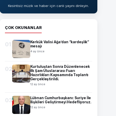
Kesintisiz müzik ve haber için canlı yayını dinleyin.
ÇOK OKUNANLAR
Kerkük Valisi Ağa’dan “kardeşlik”
01
mesajı
4 ay önce
Kurtuluştan Sonra Düzenlenecek
02
İlk Şam Uluslararası Fuarı
Hazırlıkları Kapsamında Toplantı
Gerçekleştirildi.
12 ay önce
Lübnan Cumhurbaşkanı: Suriye İle
03
İlişkileri Geliştirmeyi Hedefliyoruz.
12 ay önce