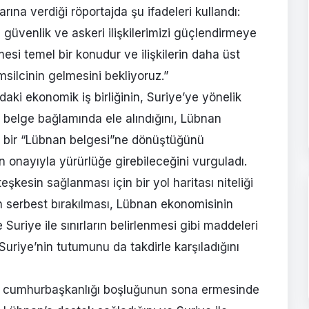
ına verdiği röportajda şu ifadeleri kullandı:
 güvenlik ve askeri ilişkilerimizi güçlendirmeye
mesi temel bir konudur ve ilişkilerin daha üst
msilcinin gelmesini bekliyoruz.”
ki ekonomik iş birliğinin, Suriye’ye yönelik
belge bağlamında ele alındığını, Lübnan
in bir “Lübnan belgesi”ne dönüştüğünü
rın onayıyla yürürlüğe girebileceğini vurguladı.
kesin sağlanması için bir yol haritası niteliği
erin serbest bırakılması, Lübnan ekonomisinin
 Suriye ile sınırların belirlenmesi gibi maddeleri
Suriye’nin tutumunu da takdirle karşıladığını
ki cumhurbaşkanlığı boşluğunun sona ermesinde