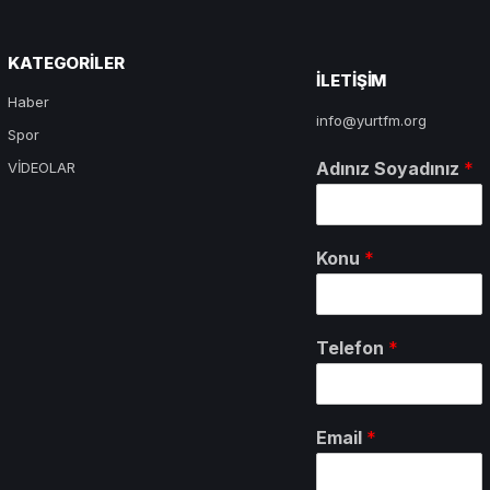
KATEGORILER
ILETIŞIM
Haber
info@yurtfm.org
Spor
Adınız Soyadınız
*
VİDEOLAR
Konu
*
Telefon
*
Email
*