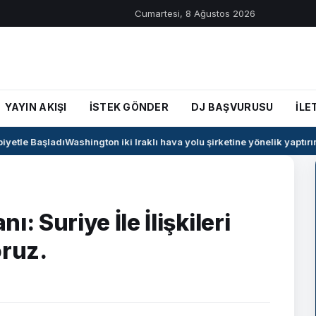
Cumartesi, 8 Ağustos 2026
YAYIN AKIŞI
İSTEK GÖNDER
DJ BAŞVURUSU
İLE
etle Başladı
Washington iki Iraklı hava yolu şirketine yönelik yaptırımla
Suriye İle İlişkileri
oruz.