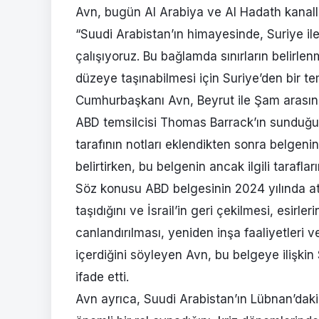
Avn, bugün Al Arabiya ve Al Hadath kanallar
“Suudi Arabistan’ın himayesinde, Suriye ile
çalışıyoruz. Bu bağlamda sınırların belirlen
düzeye taşınabilmesi için Suriye’den bir te
Cumhurbaşkanı Avn, Beyrut ile Şam arasında
ABD temsilcisi Thomas Barrack’ın sunduğu 
tarafının notları eklendikten sonra belgen
belirtirken, bu belgenin ancak ilgili tarafla
Söz konusu ABD belgesinin 2024 yılında ateş
taşıdığını ve İsrail’in geri çekilmesi, esirl
canlandırılması, yeniden inşa faaliyetleri ve
içerdiğini söyleyen Avn, bu belgeye ilişkin 
ifade etti.
Avn ayrıca, Suudi Arabistan’ın Lübnan’da