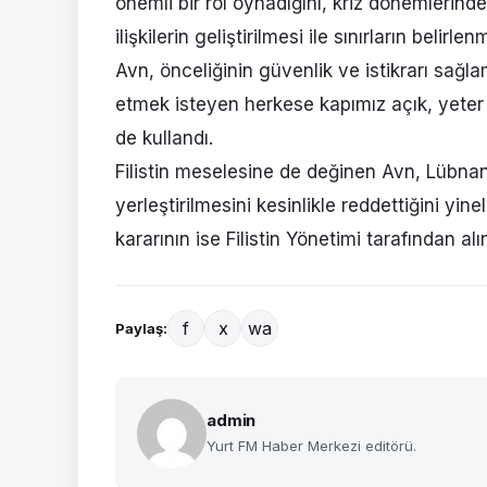
önemli bir rol oynadığını, kriz dönemlerind
ilişkilerin geliştirilmesi ile sınırların belirl
Avn, önceliğinin güvenlik ve istikrarı sa
etmek isteyen herkese kapımız açık, yeter k
de kullandı.
Filistin meselesine de değinen Avn, Lübnan’ın
yerleştirilmesini kesinlikle reddettiğini yi
kararının ise Filistin Yönetimi tarafından alın
f
x
wa
Paylaş:
admin
Yurt FM Haber Merkezi editörü.