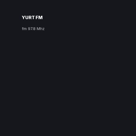
YURT FM
fm 97.8 Mhz