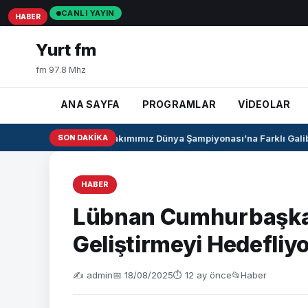
CANLI YAYIN
HABER
HABER
HABER
Yurt fm
fm 97.8 Mhz
ANA SAYFA
PROGRAMLAR
VİDEOLAR
U17 Kız Milli Takımımız Dünya Şampiyonası’na Farklı Galibiy
SON DAKIKA
HABER
Lübnan Cumhurbaşkanı: 
Geliştirmeyi Hedefliy
✍️ admin
📅 18/08/2025
⏱ 12 ay önce
📂
Haber