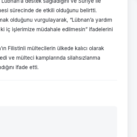
e Lübnan’a destek sağladığını ve Suriye ile
enmesi sürecinde de etkili olduğunu belirtti.
ğlamak olduğunu vurgulayarak, “Lübnan’a yardım
i iç işlerimize müdahale edilmesin” ifadelerini
 Filistinli mültecilerin ülkede kalıcı olarak
neledi ve mülteci kamplarında silahsızlanma
dığını ifade etti.