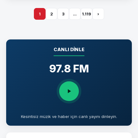
1
2
3
…
1.119
›
CANLI DINLE
97.8 FM
Kesintisiz müzik ve haber için canlı yayını dinleyin.