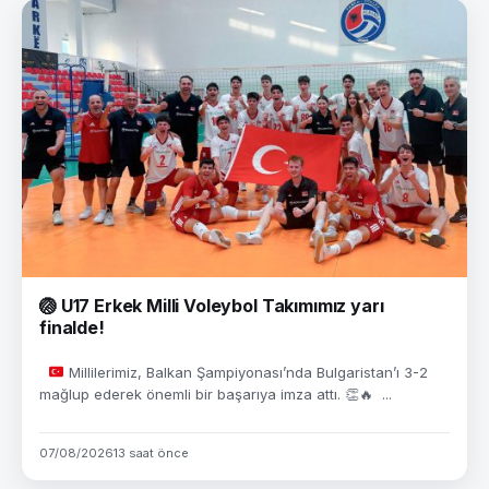
🏐 U17 Erkek Milli Voleybol Takımımız yarı
finalde!
Millilerimiz, Balkan Şampiyonası’nda Bulgaristan’ı 3-2
mağlup ederek önemli bir başarıya imza attı.
👏
🔥
...
07/08/2026
13 saat önce