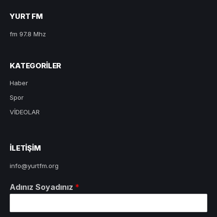
YURT FM
fm 97.8 Mhz
KATEGORILER
Haber
Spor
VİDEOLAR
ILETIŞIM
info@yurtfm.org
Adınız Soyadınız
*