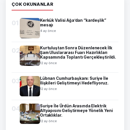
ÇOK OKUNANLAR
Kerkük Valisi Ağa’dan “kardeşlik”
01
mesajı
4 ay önce
Kurtuluştan Sonra Düzenlenecek İlk
02
Şam Uluslararası Fuarı Hazırlıkları
Kapsamında Toplantı Gerçekleştirildi.
12 ay önce
Lübnan Cumhurbaşkanı: Suriye İle
03
İlişkileri Geliştirmeyi Hedefliyoruz.
12 ay önce
Suriye İle Ürdün Arasında Elektrik
04
Altyapısını Geliştirmeye Yönelik Yeni
Ortaklıklar.
12 ay önce