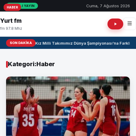
Cuma, 7 Ağustos 2026
CANLI YAYIN
HABER
HABER
HABER
HABER
HABER
HABER
HABER
HABER
HABER
HABER
Yurt fm
fm 97.8 Mhz
SON DAKIKA
U17 Kız Milli Takımımız Dünya Şampiyonası’na Farklı Gal
Kategori:
Haber