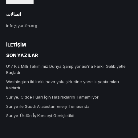
اتصالات
info@yurtfm.org
İLETIŞIM
SON YAZILAR
U17 Kız Milli Takımımız Dünya Şampiyonası’na Farklı Galibiyetle
Başladı
Washington iki Iraklı hava yolu şirketine yönelik yaptırımları
kaldırdı
Suriye, Cidde Fuarı İçin Hazırlıklarını Tamamlıyor
Suriye ile Suudi Arabistan Enerji Temasında
Suriye-Ürdün İş Konseyi Genişletildi