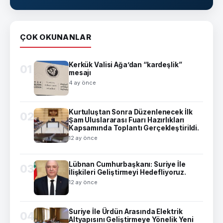
ÇOK OKUNANLAR
Kerkük Valisi Ağa’dan “kardeşlik”
01
mesajı
4 ay önce
Kurtuluştan Sonra Düzenlenecek İlk
02
Şam Uluslararası Fuarı Hazırlıkları
Kapsamında Toplantı Gerçekleştirildi.
12 ay önce
Lübnan Cumhurbaşkanı: Suriye İle
03
İlişkileri Geliştirmeyi Hedefliyoruz.
12 ay önce
Suriye İle Ürdün Arasında Elektrik
04
Altyapısını Geliştirmeye Yönelik Yeni