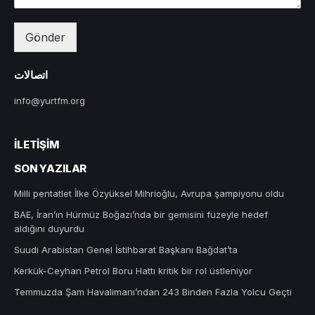
Gönder
اتصالات
info@yurtfm.org
İLETIŞIM
SON YAZILAR
Milli pentatlet İlke Özyüksel Mihrioğlu, Avrupa şampiyonu oldu
BAE, İran’ın Hürmüz Boğazı’nda bir gemisini füzeyle hedef
aldığını duyurdu
Suudi Arabistan Genel İstihbarat Başkanı Bağdat’ta
Kerkük-Ceyhan Petrol Boru Hattı kritik bir rol üstleniyor
Temmuzda Şam Havalimanı’ndan 243 Binden Fazla Yolcu Geçti