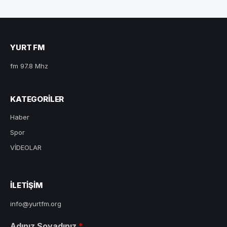
YURT FM
fm 97.8 Mhz
KATEGORILER
Haber
Spor
VİDEOLAR
ILETIŞIM
info@yurtfm.org
Adınız Soyadınız
*