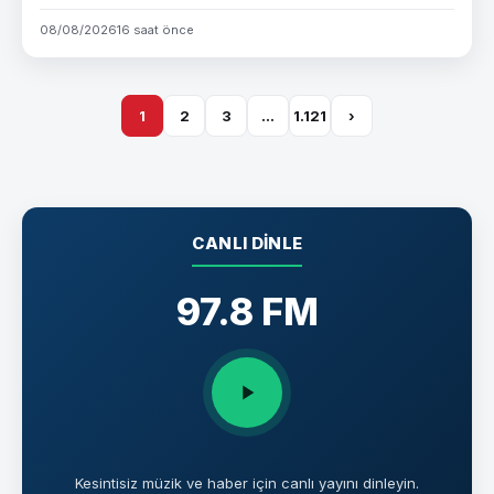
08/08/2026
16 saat önce
1
2
3
…
1.121
›
CANLI DINLE
97.8 FM
Kesintisiz müzik ve haber için canlı yayını dinleyin.