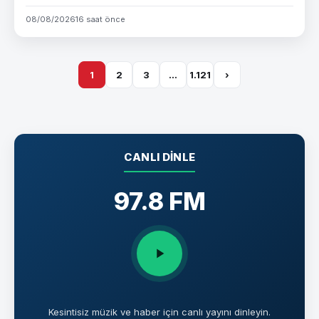
08/08/2026
16 saat önce
1
2
3
…
1.121
›
CANLI DINLE
97.8 FM
Kesintisiz müzik ve haber için canlı yayını dinleyin.