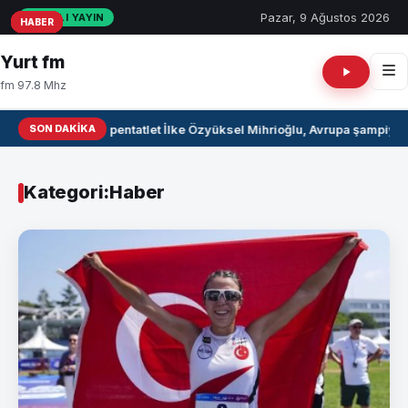
Pazar, 9 Ağustos 2026
CANLI YAYIN
HABER
HABER
HABER
HABER
HABER
HABER
HABER
HABER
HABER
HABER
Yurt fm
fm 97.8 Mhz
SON DAKIKA
Milli pentatlet İlke Özyüksel Mihrioğlu, Avrupa şampiyon
Kategori:
Haber