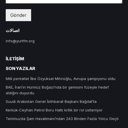
Gönder
اتصالات
info@yurtfm.org
İLETIŞIM
SON YAZILAR
Milli pentatlet İlke Özyüksel Mihrioğlu, Avrupa şampiyonu oldu
BAE, İran’ın Hürmüz Boğazı’nda bir gemisini füzeyle hedef
aldığını duyurdu
Suudi Arabistan Genel İstihbarat Başkanı Bağdat’ta
Kerkük-Ceyhan Petrol Boru Hattı kritik bir rol üstleniyor
Temmuzda Şam Havalimanı’ndan 243 Binden Fazla Yolcu Geçti