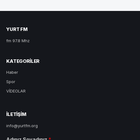
YURT FM
fm 97.8 Mhz
KATEGORILER
Haber
Spor
VİDEOLAR
ILETIŞIM
info@yurtfm.org
Adınız Soyadınız
*