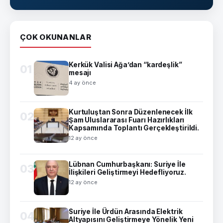
ÇOK OKUNANLAR
Kerkük Valisi Ağa’dan “kardeşlik”
01
mesajı
4 ay önce
Kurtuluştan Sonra Düzenlenecek İlk
02
Şam Uluslararası Fuarı Hazırlıkları
Kapsamında Toplantı Gerçekleştirildi.
12 ay önce
Lübnan Cumhurbaşkanı: Suriye İle
03
İlişkileri Geliştirmeyi Hedefliyoruz.
12 ay önce
Suriye İle Ürdün Arasında Elektrik
04
Altyapısını Geliştirmeye Yönelik Yeni