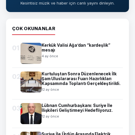
Kesintisiz müzik ve haber için canlı yayını dinleyin.
ÇOK OKUNANLAR
Kerkük Valisi Ağa’dan “kardeşlik”
01
mesajı
4 ay önce
Kurtuluştan Sonra Düzenlenecek İlk
02
Şam Uluslararası Fuarı Hazırlıkları
Kapsamında Toplantı Gerçekleştirildi.
12 ay önce
Lübnan Cumhurbaşkanı: Suriye İle
03
İlişkileri Geliştirmeyi Hedefliyoruz.
12 ay önce
Suriye İle Ürdün Arasında Elektrik