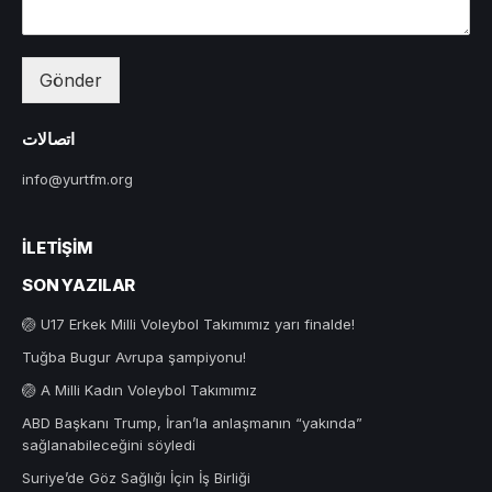
Gönder
اتصالات
info@yurtfm.org
İLETIŞIM
SON YAZILAR
🏐 U17 Erkek Milli Voleybol Takımımız yarı finalde!
Tuğba Bugur Avrupa şampiyonu!
🏐 A Milli Kadın Voleybol Takımımız
ABD Başkanı Trump, İran’la anlaşmanın “yakında”
sağlanabileceğini söyledi
Suriye’de Göz Sağlığı İçin İş Birliği