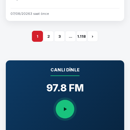
07/08/2026
3 saat önce
1
2
3
…
1.118
›
CANLI DINLE
97.8 FM