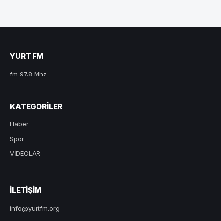
YURT FM
fm 97.8 Mhz
KATEGORILER
Haber
Spor
VİDEOLAR
ILETIŞIM
info@yurtfm.org