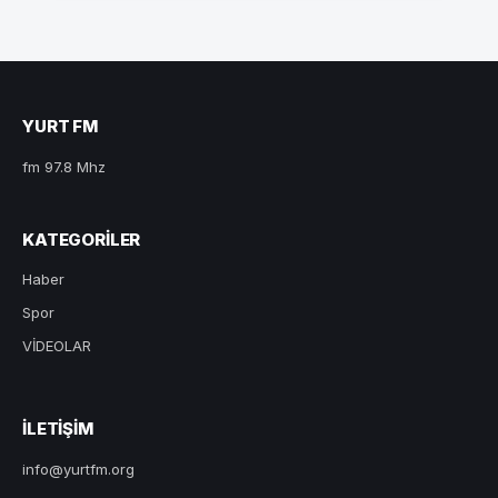
YURT FM
fm 97.8 Mhz
KATEGORILER
Haber
Spor
VİDEOLAR
ILETIŞIM
info@yurtfm.org