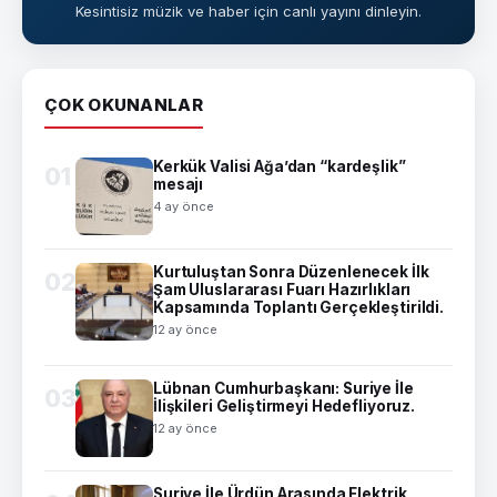
Kesintisiz müzik ve haber için canlı yayını dinleyin.
ÇOK OKUNANLAR
Kerkük Valisi Ağa’dan “kardeşlik”
01
mesajı
4 ay önce
Kurtuluştan Sonra Düzenlenecek İlk
02
Şam Uluslararası Fuarı Hazırlıkları
Kapsamında Toplantı Gerçekleştirildi.
12 ay önce
Lübnan Cumhurbaşkanı: Suriye İle
03
İlişkileri Geliştirmeyi Hedefliyoruz.
12 ay önce
Suriye İle Ürdün Arasında Elektrik