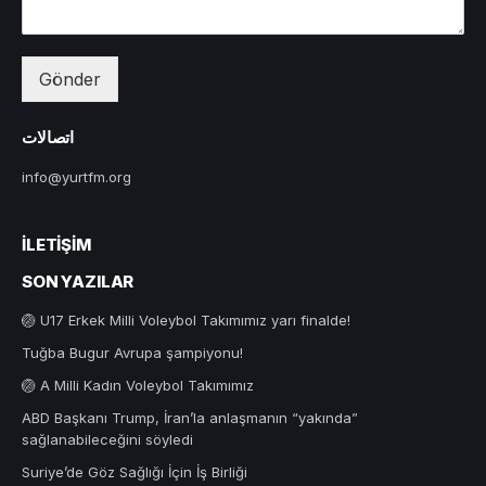
Gönder
اتصالات
info@yurtfm.org
İLETIŞIM
SON YAZILAR
🏐 U17 Erkek Milli Voleybol Takımımız yarı finalde!
Tuğba Bugur Avrupa şampiyonu!
🏐 A Milli Kadın Voleybol Takımımız
ABD Başkanı Trump, İran’la anlaşmanın “yakında”
sağlanabileceğini söyledi
Suriye’de Göz Sağlığı İçin İş Birliği