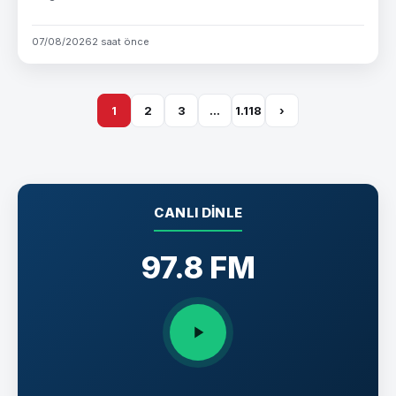
07/08/2026
2 saat önce
1
2
3
…
1.118
›
CANLI DINLE
97.8 FM