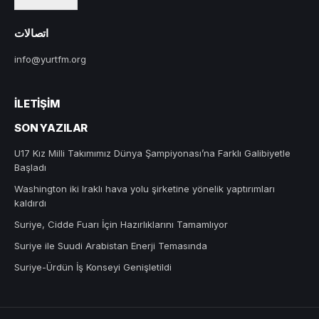
اتصالات
info@yurtfm.org
İLETIŞIM
SON YAZILAR
U17 Kız Milli Takımımız Dünya Şampiyonası’na Farklı Galibiyetle
Başladı
Washington iki Iraklı hava yolu şirketine yönelik yaptırımları
kaldırdı
Suriye, Cidde Fuarı İçin Hazırlıklarını Tamamlıyor
Suriye ile Suudi Arabistan Enerji Temasında
Suriye-Ürdün İş Konseyi Genişletildi