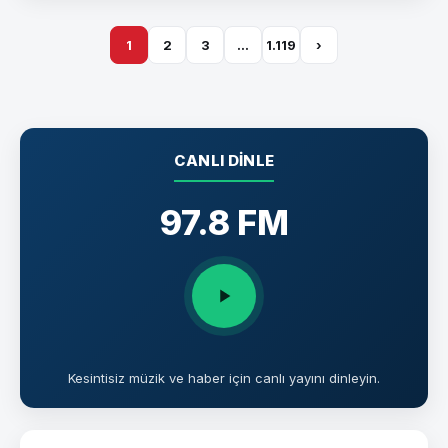
1
2
3
…
1.119
›
CANLI DINLE
97.8 FM
Kesintisiz müzik ve haber için canlı yayını dinleyin.