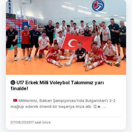
🏐 U17 Erkek Milli Voleybol Takımımız yarı
finalde!
Millilerimiz, Balkan Şampiyonası’nda Bulgaristan’ı 3-2
mağlup ederek önemli bir başarıya imza attı.
👏
🔥
...
07/08/2026
17 saat önce