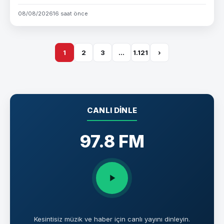
08/08/2026
16 saat önce
1
2
3
…
1.121
›
CANLI DINLE
97.8 FM
Kesintisiz müzik ve haber için canlı yayını dinleyin.