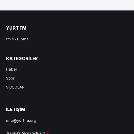
YURT FM
fm 97.8 Mhz
KATEGORILER
Haber
Spor
VİDEOLAR
ILETIŞIM
info@yurtfm.org
Adınız Soyadınız
*