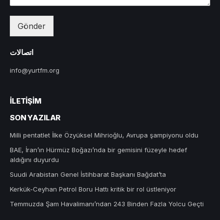
Gönder
اتصالات
info@yurtfm.org
İLETIŞIM
SON YAZILAR
Milli pentatlet İlke Özyüksel Mihrioğlu, Avrupa şampiyonu oldu
BAE, İran’ın Hürmüz Boğazı’nda bir gemisini füzeyle hedef
aldığını duyurdu
Suudi Arabistan Genel İstihbarat Başkanı Bağdat’ta
Kerkük-Ceyhan Petrol Boru Hattı kritik bir rol üstleniyor
Temmuzda Şam Havalimanı’ndan 243 Binden Fazla Yolcu Geçti