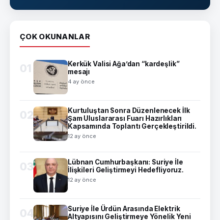
ÇOK OKUNANLAR
Kerkük Valisi Ağa’dan “kardeşlik”
01
mesajı
4 ay önce
Kurtuluştan Sonra Düzenlenecek İlk
02
Şam Uluslararası Fuarı Hazırlıkları
Kapsamında Toplantı Gerçekleştirildi.
12 ay önce
Lübnan Cumhurbaşkanı: Suriye İle
03
İlişkileri Geliştirmeyi Hedefliyoruz.
12 ay önce
Suriye İle Ürdün Arasında Elektrik
04
Altyapısını Geliştirmeye Yönelik Yeni