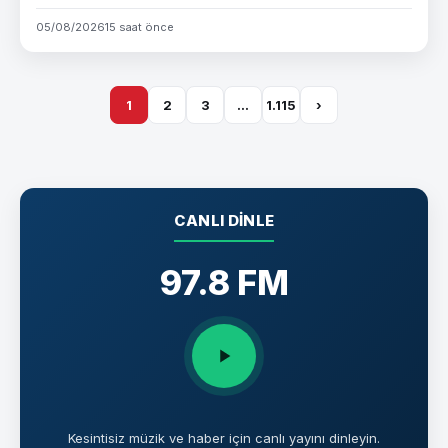
05/08/2026
15 saat önce
1
2
3
…
1.115
›
CANLI DINLE
97.8 FM
Kesintisiz müzik ve haber için canlı yayını dinleyin.