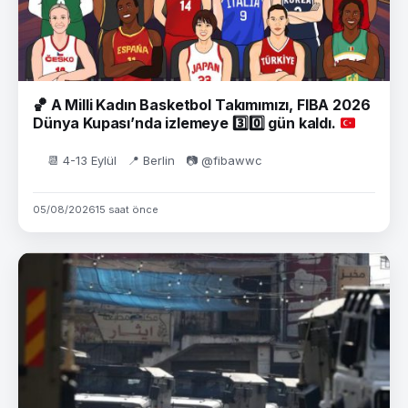
🏀
A Milli Kadın Basketbol Takımımızı, FIBA 2026
Dünya Kupası’nda izlemeye
3️⃣
0️⃣
gün kaldı.
📆 4-13 Eylül 📍 Berlin 📷 @fibawwc
05/08/2026
15 saat önce