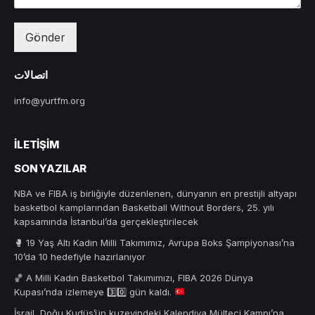
Gönder
اتصالات
info@yurtfm.org
İLETIŞIM
SON YAZILAR
NBA ve FIBA iş birliğiyle düzenlenen, dünyanın en prestijli altyapı
basketbol kamplarından Basketball Without Borders, 25. yılı
kapsamında İstanbul’da gerçekleştirilecek
🥊 19 Yaş Altı Kadın Milli Takımımız, Avrupa Boks Şampiyonası’na
10’da 10 hedefiyle hazırlanıyor
🏀
A Milli Kadın Basketbol Takımımızı, FIBA 2026 Dünya
Kupası’nda izlemeye
3️⃣
0️⃣
gün kaldı.
İsrail, Doğu Kudüs’ün kuzeyindeki Kalendiya Mülteci Kampı’na