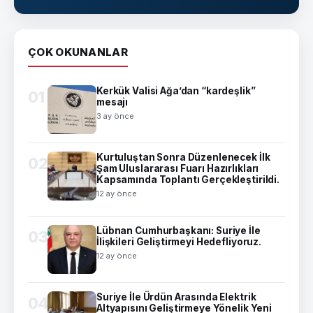
ÇOK OKUNANLAR
Kerkük Valisi Ağa’dan “kardeşlik”
01
mesajı
3 ay önce
Kurtuluştan Sonra Düzenlenecek İlk
02
Şam Uluslararası Fuarı Hazırlıkları
Kapsamında Toplantı Gerçekleştirildi.
12 ay önce
Lübnan Cumhurbaşkanı: Suriye İle
03
İlişkileri Geliştirmeyi Hedefliyoruz.
12 ay önce
Suriye İle Ürdün Arasında Elektrik
04
Altyapısını Geliştirmeye Yönelik Yeni