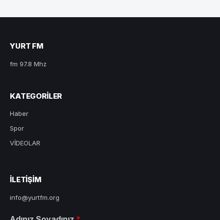
YURT FM
fm 97.8 Mhz
KATEGORILER
Haber
Spor
VİDEOLAR
ILETIŞIM
info@yurtfm.org
Adınız Soyadınız
*