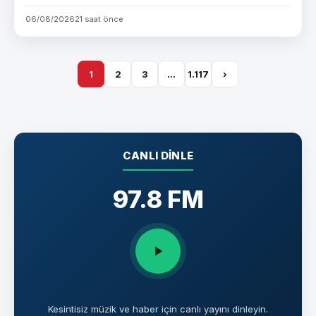
06/08/2026
21 saat önce
1
2
3
…
1.117
›
CANLI DINLE
97.8 FM
Kesintisiz müzik ve haber için canlı yayını dinleyin.