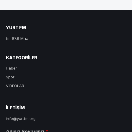
YURT FM
fm 97.8 Mhz
KATEGORILER
Haber
Spor
VİDEOLAR
ILETIŞIM
info@yurtfm.org
Adınız Soyadınız
*