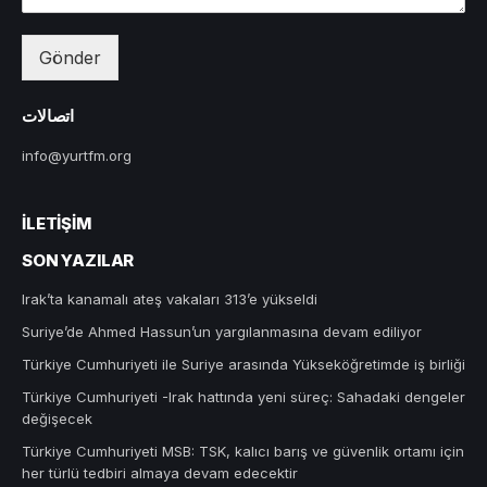
Gönder
اتصالات
info@yurtfm.org
İLETIŞIM
SON YAZILAR
Irak’ta kanamalı ateş vakaları 313’e yükseldi
Suriye’de Ahmed Hassun’un yargılanmasına devam ediliyor
Türkiye Cumhuriyeti ile Suriye arasında Yükseköğretimde iş birliği
Türkiye Cumhuriyeti -Irak hattında yeni süreç: Sahadaki dengeler
değişecek
Türkiye Cumhuriyeti MSB: TSK, kalıcı barış ve güvenlik ortamı için
her türlü tedbiri almaya devam edecektir