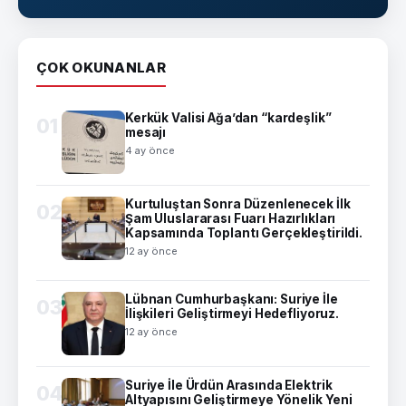
ÇOK OKUNANLAR
Kerkük Valisi Ağa’dan “kardeşlik”
01
mesajı
4 ay önce
Kurtuluştan Sonra Düzenlenecek İlk
02
Şam Uluslararası Fuarı Hazırlıkları
Kapsamında Toplantı Gerçekleştirildi.
12 ay önce
Lübnan Cumhurbaşkanı: Suriye İle
03
İlişkileri Geliştirmeyi Hedefliyoruz.
12 ay önce
Suriye İle Ürdün Arasında Elektrik
04
Altyapısını Geliştirmeye Yönelik Yeni