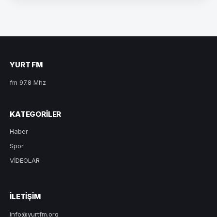
YURT FM
fm 97.8 Mhz
KATEGORILER
Haber
Spor
VİDEOLAR
ILETIŞIM
info@yurtfm.org