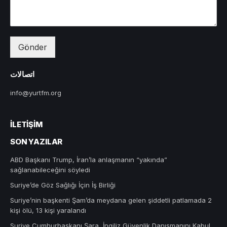
Gönder
اتصالات
info@yurtfm.org
İLETIŞIM
SON YAZILAR
ABD Başkanı Trump, İran’la anlaşmanın “yakında”
sağlanabileceğini söyledi
Suriye’de Göz Sağlığı İçin İş Birliği
Suriye’nin başkenti Şam’da meydana gelen şiddetli patlamada 2
kişi ölü, 13 kişi yaralandı
Suriye Cumhurbaşkanı Şara, İngiliz Güvenlik Danışmanını Kabul