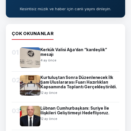
Kesintisiz müzik ve haber için canlı yayını dinleyin.
ÇOK OKUNANLAR
Kerkük Valisi Ağa’dan “kardeşlik”
01
mesajı
4 ay önce
Kurtuluştan Sonra Düzenlenecek İlk
02
Şam Uluslararası Fuarı Hazırlıkları
Kapsamında Toplantı Gerçekleştirildi.
12 ay önce
Lübnan Cumhurbaşkanı: Suriye İle
03
İlişkileri Geliştirmeyi Hedefliyoruz.
12 ay önce