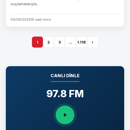
suçlamalarıyla...
06/08/2026
18 saat önce
1
2
3
…
1.118
›
CANLI DINLE
97.8 FM