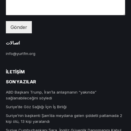
Gönder
اتصالات
info@yurtfm.org
İLETIŞIM
SON YAZILAR
ABD Başkanı Trump, İran’la anlaşmanın “yakında”
sağlanabileceğini söyledi
Suriye’de Göz Sağlığı İçin İş Birliği
Suriye’nin başkenti Şam’da meydana gelen şiddetli patlamada 2
kişi ölü, 13 kişi yaralandı
Suriye Cumhurbaşkanı Şara, İngiliz Güvenlik Danışmanını Kabul