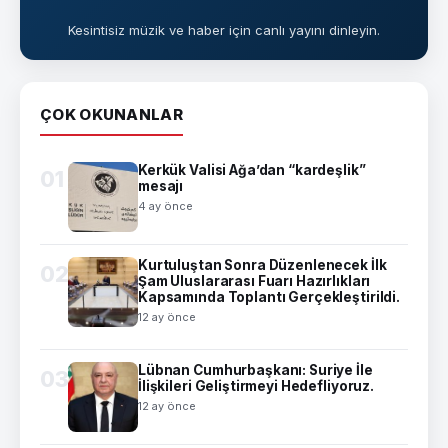
Kesintisiz müzik ve haber için canlı yayını dinleyin.
ÇOK OKUNANLAR
Kerkük Valisi Ağa’dan “kardeşlik”
01
mesajı
4 ay önce
Kurtuluştan Sonra Düzenlenecek İlk
02
Şam Uluslararası Fuarı Hazırlıkları
Kapsamında Toplantı Gerçekleştirildi.
12 ay önce
Lübnan Cumhurbaşkanı: Suriye İle
03
İlişkileri Geliştirmeyi Hedefliyoruz.
12 ay önce