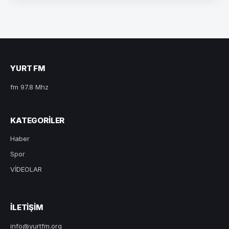
YURT FM
fm 97.8 Mhz
KATEGORILER
Haber
Spor
VİDEOLAR
ILETIŞIM
info@yurtfm.org