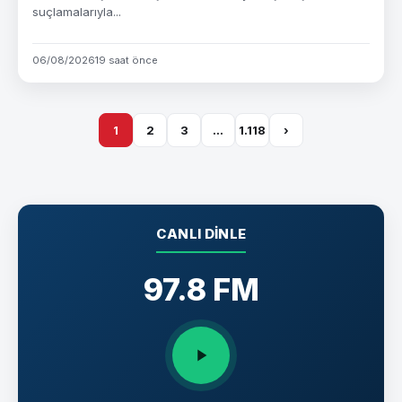
suçlamalarıyla...
06/08/2026
19 saat önce
1
2
3
…
1.118
›
CANLI DINLE
97.8 FM