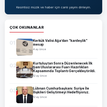
Kesintisiz müzik ve haber için canlı yayını dinleyin.
ÇOK OKUNANLAR
Kerkük Valisi Ağa’dan “kardeşlik”
01
mesajı
4 ay önce
Kurtuluştan Sonra Düzenlenecek İlk
02
Şam Uluslararası Fuarı Hazırlıkları
Kapsamında Toplantı Gerçekleştirildi.
12 ay önce
Lübnan Cumhurbaşkanı: Suriye İle
03
İlişkileri Geliştirmeyi Hedefliyoruz.
12 ay önce