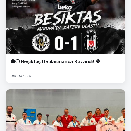
⚫⚪ Beşiktaş Deplasmanda Kazandı! 🦅
08/08/2026