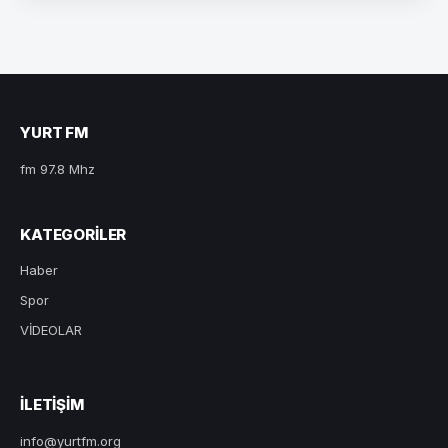
YURT FM
fm 97.8 Mhz
KATEGORILER
Haber
Spor
VİDEOLAR
ILETIŞIM
info@yurtfm.org