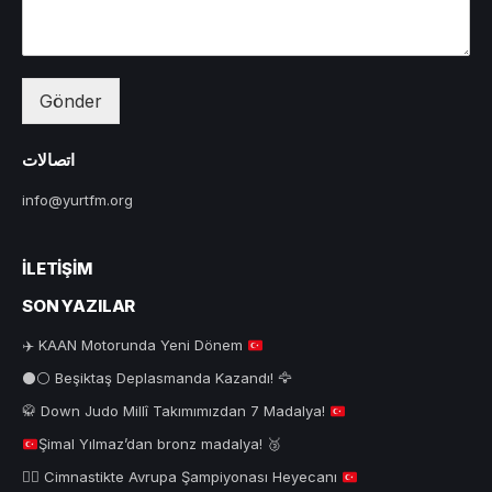
Gönder
اتصالات
info@yurtfm.org
İLETIŞIM
SON YAZILAR
✈️
KAAN Motorunda Yeni Dönem
⚫⚪ Beşiktaş Deplasmanda Kazandı! 🦅
🥋
Down Judo Millî Takımımızdan 7 Madalya!
Şimal Yılmaz’dan bronz madalya!
🥉
🤸‍♂️
Cimnastikte Avrupa Şampiyonası Heyecanı