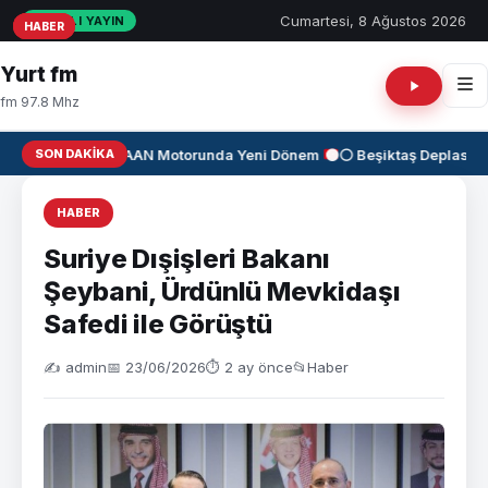
Cumartesi, 8 Ağustos 2026
CANLI YAYIN
HABER
HABER
HABER
Yurt fm
fm 97.8 Mhz
SON DAKIKA
✈️
KAAN Motorunda Yeni Dönem
⚫⚪ Beşiktaş Deplasman
HABER
Suriye Dışişleri Bakanı
Şeybani, Ürdünlü Mevkidaşı
Safedi ile Görüştü
✍️ admin
📅 23/06/2026
⏱ 2 ay önce
📂
Haber