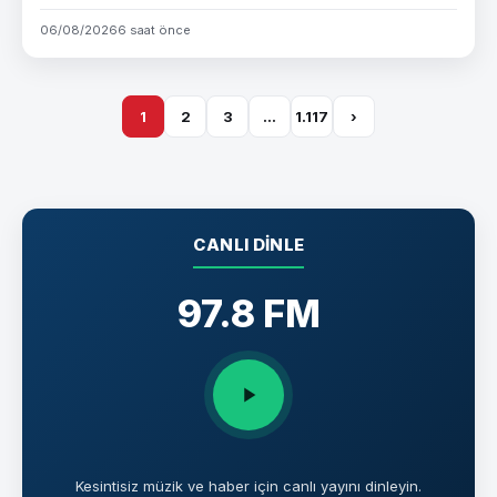
06/08/2026
6 saat önce
1
2
3
…
1.117
›
CANLI DINLE
97.8 FM
Kesintisiz müzik ve haber için canlı yayını dinleyin.