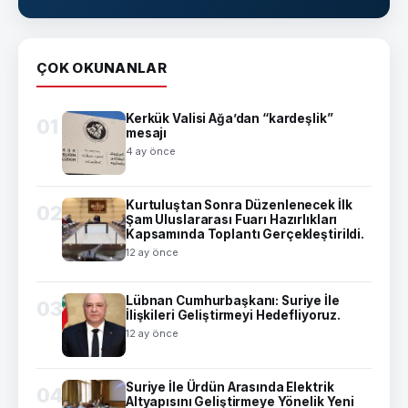
ÇOK OKUNANLAR
Kerkük Valisi Ağa’dan “kardeşlik”
01
mesajı
4 ay önce
Kurtuluştan Sonra Düzenlenecek İlk
02
Şam Uluslararası Fuarı Hazırlıkları
Kapsamında Toplantı Gerçekleştirildi.
12 ay önce
Lübnan Cumhurbaşkanı: Suriye İle
03
İlişkileri Geliştirmeyi Hedefliyoruz.
12 ay önce
Suriye İle Ürdün Arasında Elektrik
04
Altyapısını Geliştirmeye Yönelik Yeni