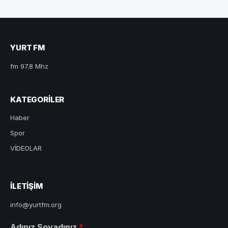
YURT FM
fm 97.8 Mhz
KATEGORILER
Haber
Spor
VİDEOLAR
ILETIŞIM
info@yurtfm.org
Adınız Soyadınız
*