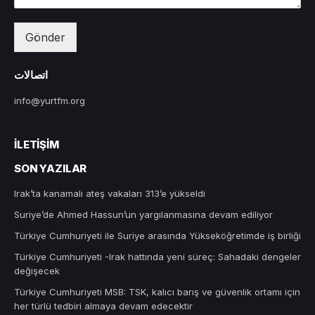
Gönder
اتصالات
info@yurtfm.org
İLETIŞIM
SON YAZILAR
Irak’ta kanamalı ateş vakaları 313’e yükseldi
Suriye’de Ahmed Hassun’un yargılanmasına devam ediliyor
Türkiye Cumhuriyeti ile Suriye arasında Yükseköğretimde iş birliği
Türkiye Cumhuriyeti -Irak hattında yeni süreç: Sahadaki dengeler
değişecek
Türkiye Cumhuriyeti MSB: TSK, kalıcı barış ve güvenlik ortamı için
her türlü tedbiri almaya devam edecektir