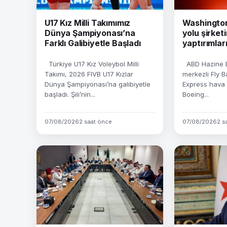
U17 Kız Milli Takımımız
Washington 
Dünya Şampiyonası’na
yolu şirket
Farklı Galibiyetle Başladı
yaptırımları
Türkiye U17 Kız Voleybol Milli
ABD Hazine Ba
Takımı, 2026 FIVB U17 Kızlar
merkezli Fly 
Dünya Şampiyonası’na galibiyetle
Express hava yo
başladı. Şili’nin...
Boeing...
07/08/2026
2 saat önce
07/08/2026
2 s