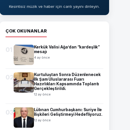
Kesintisiz müzik ve haber için canlı yayını dinleyin.
ÇOK OKUNANLAR
Kerkük Valisi Ağa’dan “kardeşlik”
01
mesajı
4 ay önce
Kurtuluştan Sonra Düzenlenecek
02
İlk Şam Uluslararası Fuarı
Hazırlıkları Kapsamında Toplantı
Gerçekleştirildi.
12 ay önce
Lübnan Cumhurbaşkanı: Suriye İle
03
İlişkileri Geliştirmeyi Hedefliyoruz.
12 ay önce