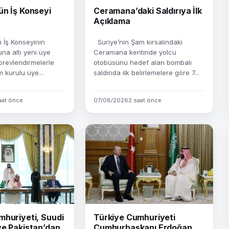
ün İş Konseyi
Ceramana’daki Saldırıya İlk
Açıklama
İş Konseyinin
Suriye’nin Şam kırsalındaki
na altı yeni üye
Ceramana kentinde yolcu
örevlendirmelerle
otobüsünü hedef alan bombalı
m kurulu üye...
saldırıda ilk belirlemelere göre 7...
aat önce
07/08/2026
2 saat önce
mhuriyeti, Suudi
Türkiye Cumhuriyeti
ve Pakistan’dan
Cumhurbaşkanı Erdoğan,