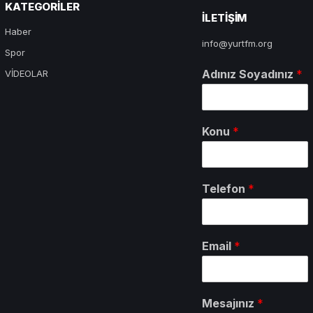
KATEGORILER
ILETIŞIM
Haber
info@yurtfm.org
Spor
Adınız Soyadınız
*
VİDEOLAR
Konu
*
Telefon
*
Email
*
Mesajınız
*