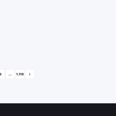
3
…
1.119
›