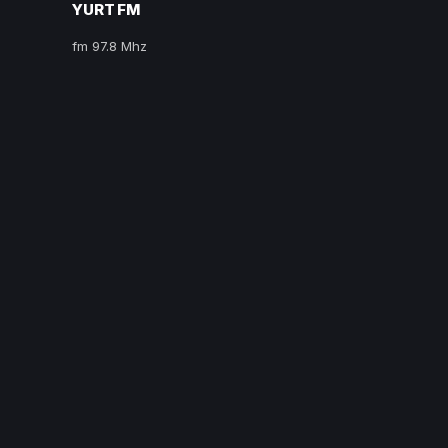
YURT FM
fm 97.8 Mhz