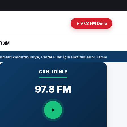
97.8 FM Dinle
TİŞİM
mları kaldırdı
Suriye, Cidde Fuarı İçin Hazırlıklarını Tamamlıyor
Suriye
CANLI DINLE
97.8 FM