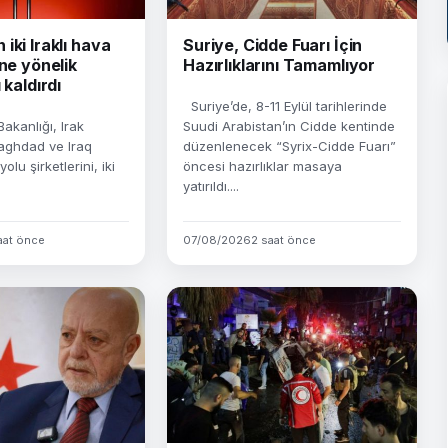
iki Iraklı hava
Suriye, Cidde Fuarı İçin
ine yönelik
Hazırlıklarını Tamamlıyor
 kaldırdı
Suriye’de, 8-11 Eylül tarihlerinde
kanlığı, Irak
Suudi Arabistan’ın Cidde kentinde
Baghdad ve Iraq
düzenlenecek “Syrix-Cidde Fuarı”
lu şirketlerini, iki
öncesi hazırlıklar masaya
yatırıldı....
aat önce
07/08/2026
2 saat önce