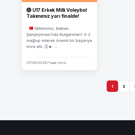
🏐 U17 Erkek Milli Voleybol
Takımımız yarı finalde!
Millilerimiz, Balkan
Şampiyonası’nda Bulgaristan’ı 3-2
mağlup ederek önemli bir başarıya
imza attı.
👏
🔥
...
07/08/2026
7 saat önce
1
2