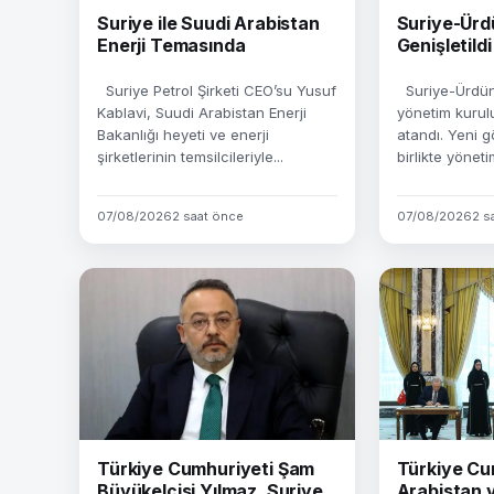
Suriye ile Suudi Arabistan
Suriye-Ürd
Enerji Temasında
Genişletildi
Suriye Petrol Şirketi CEO’su Yusuf
Suriye-Ürdün 
Kablavi, Suudi Arabistan Enerji
yönetim kurulu
Bakanlığı heyeti ve enerji
atandı. Yeni g
şirketlerinin temsilcileriyle...
birlikte yöneti
07/08/2026
2 saat önce
07/08/2026
2 s
Türkiye Cumhuriyeti Şam
Türkiye Cu
Büyükelçisi Yılmaz, Suriye
Arabistan 