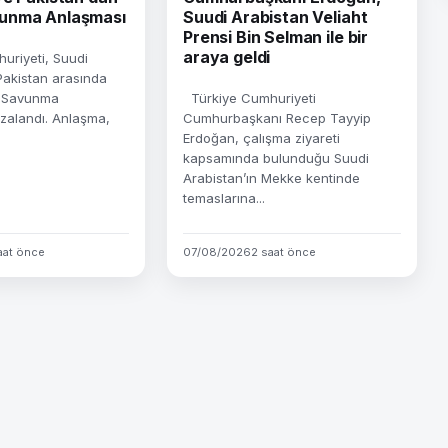
unma Anlaşması
Suudi Arabistan Veliaht
Prensi Bin Selman ile bir
araya geldi
riyeti, Suudi
Pakistan arasında
 Savunma
Türkiye Cumhuriyeti
zalandı. Anlaşma,
Cumhurbaşkanı Recep Tayyip
Erdoğan, çalışma ziyareti
kapsamında bulunduğu Suudi
Arabistan’ın Mekke kentinde
temaslarına...
aat önce
07/08/2026
2 saat önce