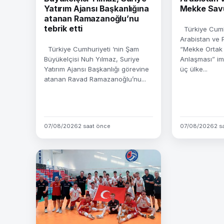
Yatırım Ajansı Başkanlığına
Mekke Sav
atanan Ramazanoğlu’nu
tebrik etti
Türkiye Cumhu
Arabistan ve 
Türkiye Cumhuriyeti ‘nin Şam
“Mekke Ortak
Büyükelçisi Nuh Yılmaz, Suriye
Anlaşması” im
Yatırım Ajansı Başkanlığı görevine
üç ülke...
atanan Ravad Ramazanoğlu’nu...
07/08/2026
2 saat önce
07/08/2026
2 s