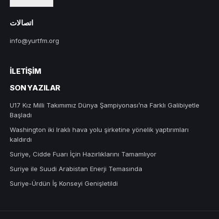
اتصالات
info@yurtfm.org
İLETIŞIM
SON YAZILAR
U17 Kız Milli Takımımız Dünya Şampiyonası’na Farklı Galibiyetle
Başladı
Washington iki Iraklı hava yolu şirketine yönelik yaptırımları
kaldırdı
Suriye, Cidde Fuarı İçin Hazırlıklarını Tamamlıyor
Suriye ile Suudi Arabistan Enerji Temasında
Suriye-Ürdün İş Konseyi Genişletildi