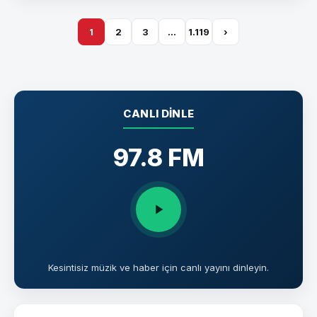
1
2
3
…
1.119
›
CANLI DINLE
97.8 FM
Kesintisiz müzik ve haber için canlı yayını dinleyin.