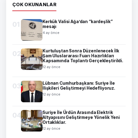
ÇOK OKUNANLAR
Kerkük Valisi Ağa’dan “kardeşlik”
01
mesajı
4 ay önce
Kurtuluştan Sonra Düzenlenecek İlk
02
Şam Uluslararası Fuarı Hazırlıkları
Kapsamında Toplantı Gerçekleştirildi.
12 ay önce
Lübnan Cumhurbaşkanı: Suriye İle
03
İlişkileri Geliştirmeyi Hedefliyoruz.
12 ay önce
Suriye İle Ürdün Arasında Elektrik
04
Altyapısını Geliştirmeye Yönelik Yeni
Ortaklıklar.
12 ay önce