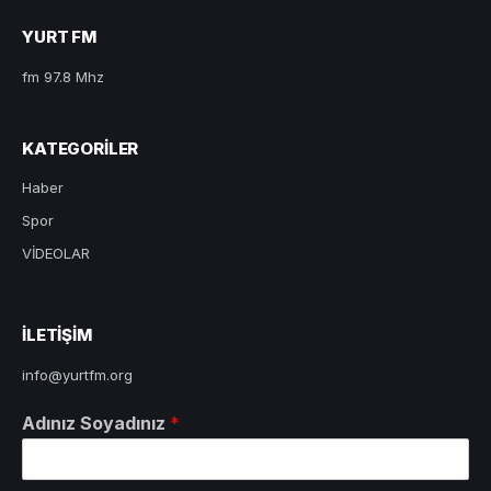
YURT FM
fm 97.8 Mhz
KATEGORILER
Haber
Spor
VİDEOLAR
ILETIŞIM
info@yurtfm.org
Adınız Soyadınız
*