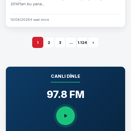
2014’ten bu yana...
10/08/2026
4 saat önce
1
2
3
…
1.124
›
CANLI DINLE
97.8 FM