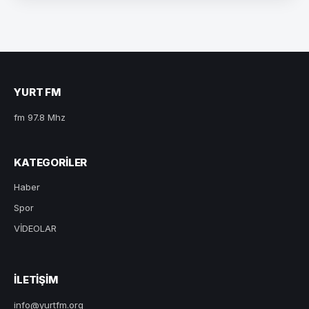
YURT FM
fm 97.8 Mhz
KATEGORILER
Haber
Spor
VİDEOLAR
ILETIŞIM
info@yurtfm.org