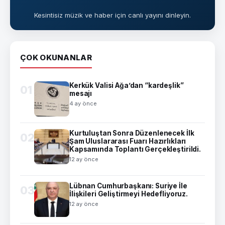
Kesintisiz müzik ve haber için canlı yayını dinleyin.
ÇOK OKUNANLAR
Kerkük Valisi Ağa’dan “kardeşlik”
01
mesajı
4 ay önce
Kurtuluştan Sonra Düzenlenecek İlk
02
Şam Uluslararası Fuarı Hazırlıkları
Kapsamında Toplantı Gerçekleştirildi.
12 ay önce
Lübnan Cumhurbaşkanı: Suriye İle
03
İlişkileri Geliştirmeyi Hedefliyoruz.
12 ay önce