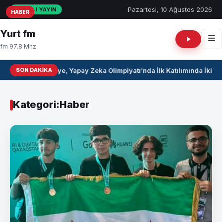
Pazartesi, 10 Ağustos 2026
CANLI YAYIN
HABER
HABER
HABER
HABER
HABER
HABER
HABER
HABER
HABER
HABER
Yurt fm
fm 97.8 Mhz
SON DAKIKA
Suriye, Yapay Zeka Olimpiyatı’nda İlk Katılımında İki M
Kategori:
Haber