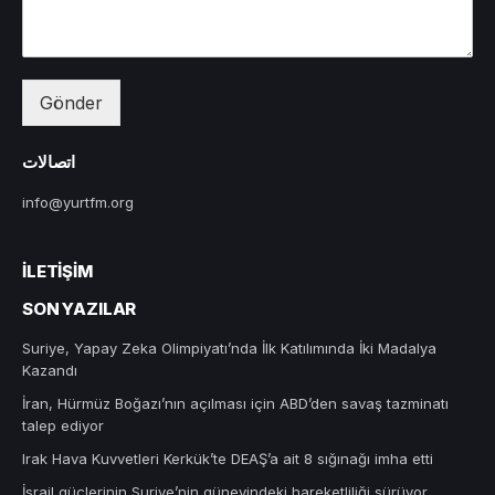
Gönder
اتصالات
info@yurtfm.org
İLETIŞIM
SON YAZILAR
Suriye, Yapay Zeka Olimpiyatı’nda İlk Katılımında İki Madalya
Kazandı
İran, Hürmüz Boğazı’nın açılması için ABD’den savaş tazminatı
talep ediyor
Irak Hava Kuvvetleri Kerkük’te DEAŞ’a ait 8 sığınağı imha etti
İsrail güçlerinin Suriye’nin güneyindeki hareketliliği sürüyor