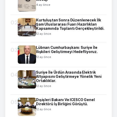
4 ay önce
Kurtuluştan Sonra Düzenlenecek İlk
02
Şam Uluslararası Fuarı Hazırlıkları
Kapsamında Toplantı Gerçekleştirildi.
12 ay önce
Lübnan Cumhurbaşkanı: Suriye İle
03
İlişkileri Geliştirmeyi Hedefliyoruz.
12 ay önce
Suriye İle Ürdün Arasında Elektrik
04
Altyapısını Geliştirmeye Yönelik Yeni
Ortaklıklar.
12 ay önce
Dışişleri Bakanı Ve ICESCO Genel
05
Direktörü İş Birliğini Görüştü.
12 ay önce