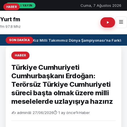
Cuma, 7 Ağustos 2026
CANLI YAYIN
HABER
HABER
HABER
Yurt fm
fm 97.8 Mhz
SON DAKIKA
U17 Kız Milli Takımımız Dünya Şampiyonası’na Farklı Gal
HABER
Türkiye Cumhuriyeti
Cumhurbaşkanı Erdoğan:
Terörsüz Türkiye Cumhuriyeti
süreci başta olmak üzere milli
meselelerde uzlayışıya hazırız
✍️ admin
📅 27/06/2026
⏱ 1 ay önce
📂
Haber