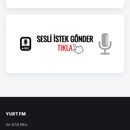
YURT FM
fm 97.8 Mhz