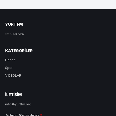
YURT FM
fm 97.8 Mhz
KATEGORILER
Haber
Spor
VİDEOLAR
ILETIŞIM
info@yurtfm.org
Adınız Soyadınız
*