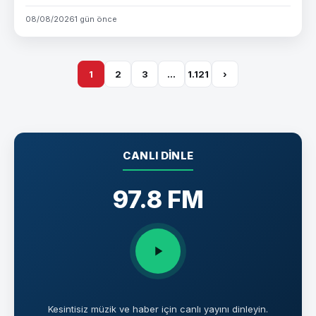
08/08/2026
1 gün önce
1
2
3
…
1.121
›
CANLI DINLE
97.8 FM
Kesintisiz müzik ve haber için canlı yayını dinleyin.