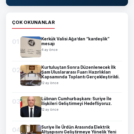
ÇOK OKUNANLAR
Kerkük Valisi Ağa’dan “kardeşlik”
01
mesajı
4 ay önce
Kurtuluştan Sonra Düzenlenecek İlk
02
Şam Uluslararası Fuarı Hazırlıkları
Kapsamında Toplantı Gerçekleştirildi.
12 ay önce
Lübnan Cumhurbaşkanı: Suriye İle
03
İlişkileri Geliştirmeyi Hedefliyoruz.
12 ay önce
Suriye İle Ürdün Arasında Elektrik
04
Altyapısını Geliştirmeye Yönelik Yeni