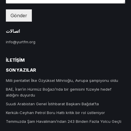
Gönder
اتصالات
info@yurtfm.org
İLETIŞIM
SON YAZILAR
Milli pentatlet İlke Özyüksel Mihrioğlu, Avrupa şampiyonu oldu
BAE, İran’ın Hürmüz Boğazı’nda bir gemisini füzeyle hedef
aldığını duyurdu
Suudi Arabistan Genel İstihbarat Başkanı Bağdat’ta
Kerkük-Ceyhan Petrol Boru Hattı kritik bir rol üstleniyor
Temmuzda Şam Havalimanı’ndan 243 Binden Fazla Yolcu Geçti