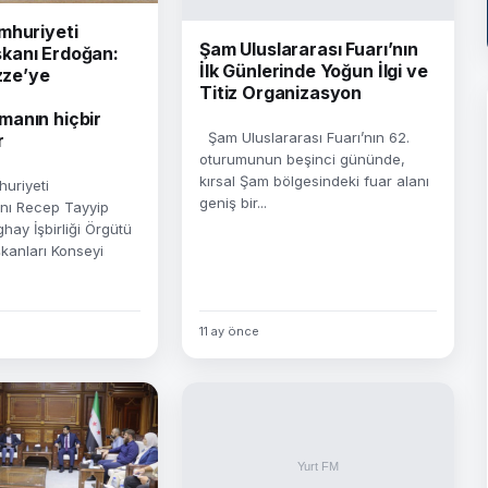
mhuriyeti
Şam Uluslararası Fuarı’nın
kanı Erdoğan:
İlk Günlerinde Yoğun İlgi ve
azze’ye
Titiz Organizasyon
anın hiçbir
Şam Uluslararası Fuarı’nın 62.
r
oturumunun beşinci gününde,
kırsal Şam bölgesindeki fuar alanı
uriyeti
geniş bir...
ı Recep Tayyip
hay İşbirliği Örgütü
kanları Konseyi
11 ay önce