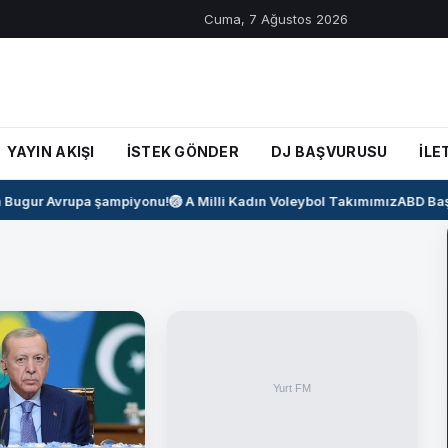
Cuma, 7 Ağustos 2026
YAYIN AKIŞI
İSTEK GÖNDER
DJ BAŞVURUSU
İLE
ugur Avrupa şampiyonu!
🏐 A Milli Kadın Voleybol Takımımız
ABD Başka