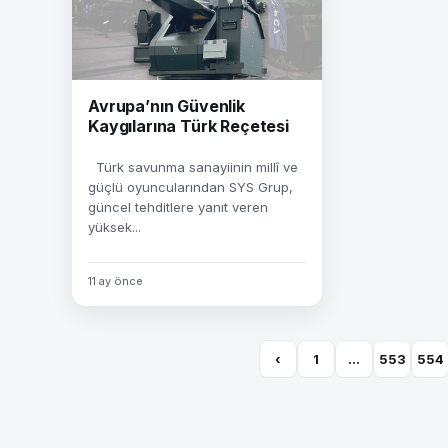
Avrupa’nın Güvenlik
Kaygılarına Türk Reçetesi
Türk savunma sanayiinin millî ve
güçlü oyuncularından SYS Grup,
güncel tehditlere yanıt veren
yüksek...
11 ay önce
‹
1
…
553
554