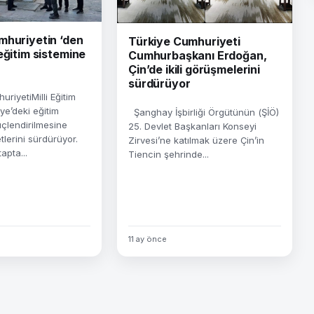
mhuriyetin ‘den
Türkiye Cumhuriyeti
eğitim sistemine
Cumhurbaşkanı Erdoğan,
Çin’de ikili görüşmelerini
sürdürüyor
riyetiMilli Eğitim
iye’deki eğitim
Şanghay İşbirliği Örgütünün (ŞİÖ)
üçlendirilmesine
25. Devlet Başkanları Konseyi
tlerini sürdürüyor.
Zirvesi’ne katılmak üzere Çin’in
apta...
Tiencin şehrinde...
11 ay önce