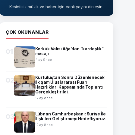
Kesintisiz müzik ve haber için canlı yayını dinleyin.
ÇOK OKUNANLAR
Kerkük Valisi Ağa’dan “kardeşlik”
01
mesajı
4 ay önce
Kurtuluştan Sonra Düzenlenecek
02
İlk Şam Uluslararası Fuarı
Hazırlıkları Kapsamında Toplantı
Gerçekleştirildi.
12 ay önce
Lübnan Cumhurbaşkanı: Suriye İle
03
İlişkileri Geliştirmeyi Hedefliyoruz.
12 ay önce