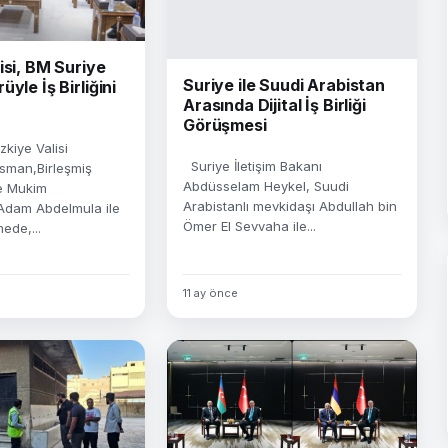
isi, BM Suriye
Suriye ile Suudi Arabistan
yle İş Birliğini
Arasında Dijital İş Birliği
Görüşmesi
kiye Valisi
Suriye İletişim Bakanı
man,Birleşmiş
Abdüsselam Heykel, Suudi
ye Mukim
Arabistanlı mevkidaşı Abdullah bin
Adam Abdelmula ile
Ömer El Sevvaha ile...
ede,...
11 ay önce