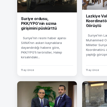
Lazkiye Val
Suriye ordusu,
Koordinatörü
PKK/YPG’nin sızma
Görüştü
girişimini püskürttü
Suriye’nin Laz
Suriye’nin resmi haber ajansı
Muhammed Os
SANA’nın askeri kaynaklara
Milletler Suri
dayandırdığı habere göre,
Koordinatörü 
PKK/YPG’li teröristler, Halep
yaptığı görüşm
kırsalındaki...
11 ay önce
11 ay önce