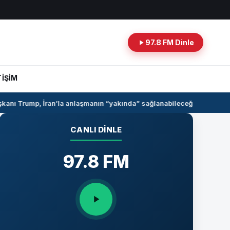
97.8 FM Dinle
TİŞİM
nı Trump, İran’la anlaşmanın “yakında” sağlanabileceğini söyledi
Su
CANLI DINLE
97.8 FM