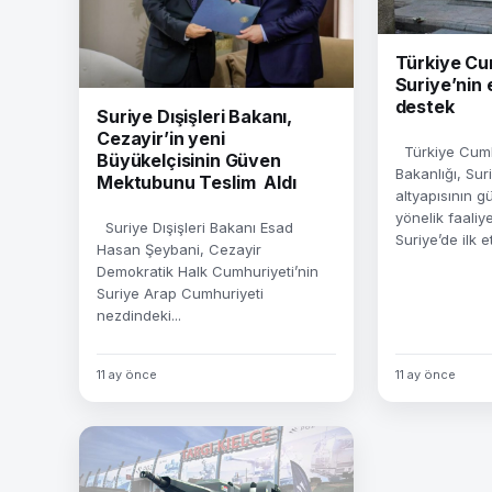
Türkiye Cu
Suriye’nin 
destek
Suriye Dışişleri Bakanı,
Cezayir’in yeni
Türkiye Cumhu
Büyükelçisinin Güven
Bakanlığı, Sur
Mektubunu Teslim Aldı
altyapısının g
yönelik faaliye
Suriye Dışişleri Bakanı Esad
Suriye’de ilk et
Hasan Şeybani, Cezayir
Demokratik Halk Cumhuriyeti’nin
Suriye Arap Cumhuriyeti
nezdindeki...
11 ay önce
11 ay önce