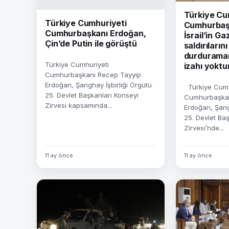
Türkiye Cu
Türkiye Cumhuriyeti
Cumhurbaş
Cumhurbaşkanı Erdoğan,
İsrail’in G
Çin’de Putin ile görüştü
saldırılarını
durduramam
Türkiye Cumhuriyeti
izahı yoktu
Cumhurbaşkanı Recep Tayyip
Erdoğan, Şanghay İşbirliği Örgütü
Türkiye Cumh
25. Devlet Başkanları Konseyi
Cumhurbaşkan
Zirvesi kapsamında...
Erdoğan, Şang
25. Devlet Baş
Zirvesi’nde...
11 ay önce
11 ay önce