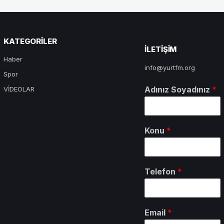
KATEGORILER
ILETIŞIM
Haber
info@yurtfm.org
Spor
Adınız Soyadınız
*
VİDEOLAR
Konu
*
Telefon
*
Email
*