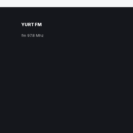
YURT FM
fm 97.8 Mhz