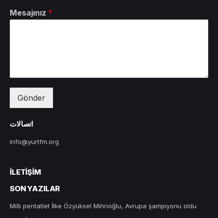
Mesajınız
*
Gönder
اتصالات
info@yurtfm.org
İLETIŞIM
SON YAZILAR
Milli pentatlet İlke Özyüksel Mihrioğlu, Avrupa şampiyonu oldu