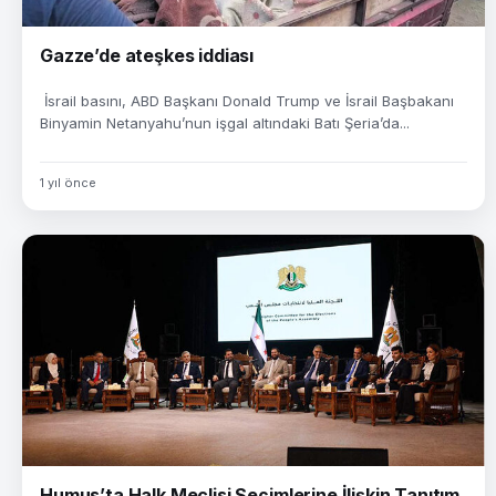
Gazze’de ateşkes iddiası
İsrail basını, ABD Başkanı Donald Trump ve İsrail Başbakanı
Binyamin Netanyahu’nun işgal altındaki Batı Şeria’da...
1 yıl önce
Humus’ta Halk Meclisi Seçimlerine İlişkin Tanıtım