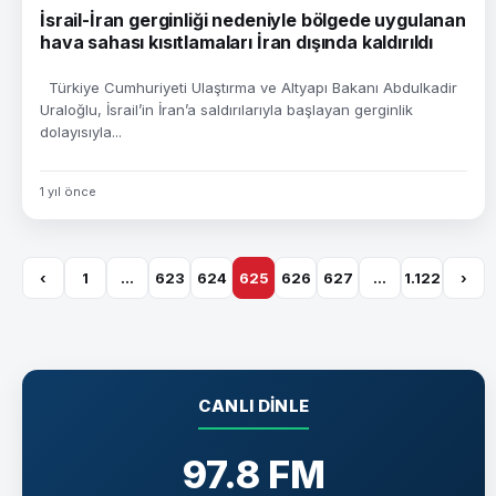
İsrail-İran gerginliği nedeniyle bölgede uygulanan
hava sahası kısıtlamaları İran dışında kaldırıldı
Türkiye Cumhuriyeti Ulaştırma ve Altyapı Bakanı Abdulkadir
Uraloğlu, İsrail’in İran’a saldırılarıyla başlayan gerginlik
dolayısıyla...
1 yıl önce
‹
1
…
623
624
625
626
627
…
1.122
›
CANLI DINLE
97.8 FM