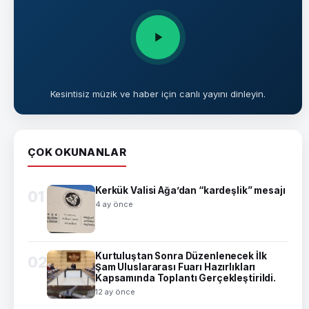
Kesintisiz müzik ve haber için canlı yayını dinleyin.
ÇOK OKUNANLAR
Kerkük Valisi Ağa’dan “kardeşlik” mesajı
01
4 ay önce
Kurtuluştan Sonra Düzenlenecek İlk
02
Şam Uluslararası Fuarı Hazırlıkları
Kapsamında Toplantı Gerçekleştirildi.
12 ay önce