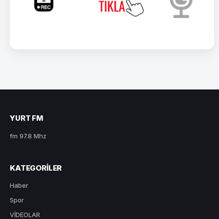
YURT FM
fm 97.8 Mhz
KATEGORILER
Haber
Spor
VİDEOLAR