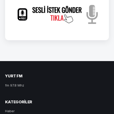
YURT FM
fm 97.8 Mhz
KATEGORILER
Haber