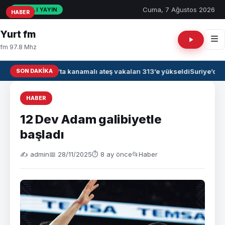
Cuma, 7 Ağustos 2026
CANLI YAYIN
HABER
HABER
HABER
Yurt fm
fm 97.8 Mhz
SON DAKIKA
Irak’ta kanamalı ateş vakaları 313’e yükseldi
Suriye’de 
HABER
12 Dev Adam galibiyetle
başladı
✍️ admin
📅 28/11/2025
⏱ 8 ay önce
📂
Haber