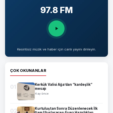
97.8 FM
Kesintisiz müzik ve haber için canlı yayını dinleyin.
ÇOK OKUNANLAR
Kerkük Valisi Ağa’dan “kardeşlik”
01
mesajı
4 ay önce
Kurtuluştan Sonra Düzenlenecek İlk
02
Şam Uluslararası Fuarı Hazırlıkları