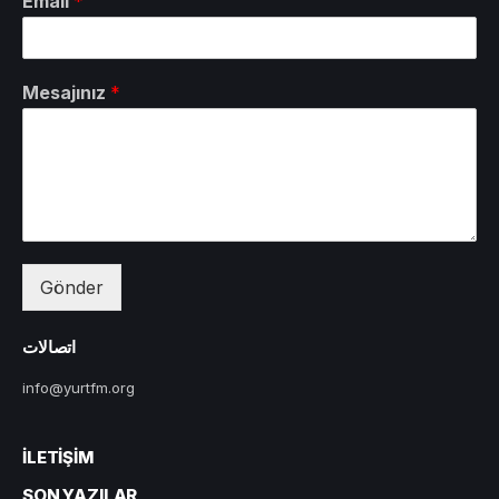
Email
*
Mesajınız
*
Gönder
اتصالات
info@yurtfm.org
İLETIŞIM
SON YAZILAR