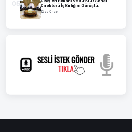
Dışişleri Bakanı Ve ICESCO Genel
05
Direktörü İş Birliğini Görüştü.
12 ay önce