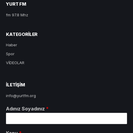
YURT FM
fm 97.8 Mhz
KATEGORILER
Haber
Spor
VİDEOLAR
ILETIŞIM
info@yurtfm.org
Adınız Soyadınız
*