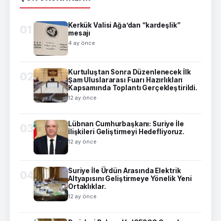
Kerkük Valisi Ağa’dan “kardeşlik”
01
mesajı
4 ay önce
Kurtuluştan Sonra Düzenlenecek İlk
02
Şam Uluslararası Fuarı Hazırlıkları
Kapsamında Toplantı Gerçekleştirildi.
12 ay önce
Lübnan Cumhurbaşkanı: Suriye İle
03
İlişkileri Geliştirmeyi Hedefliyoruz.
12 ay önce
Suriye İle Ürdün Arasında Elektrik
04
Altyapısını Geliştirmeye Yönelik Yeni
Ortaklıklar.
12 ay önce