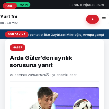
Pazar, 9 Ağustos 2026
CANLI YAYIN
HABER
HABER
HABER
Yurt fm
fm 97.8 Mhz
SON DAKIKA
Milli pentatlet İlke Özyüksel Mihrioğlu, Avrupa şampiyo
HABER
Arda Güler’den ayrılık
sorusuna yanıt
✍️ admin
📅 28/03/2025
⏱ 1 yıl önce
📂
Haber