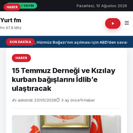
Pazartesi, 10 Ağustos 2026
CANLI YAYIN
HABER
HABER
HABER
Yurt fm
fm 97.8 Mhz
SON DAKIKA
İran, Hürmüz Boğazı’nın açılması için ABD’den savaş ta
HABER
15 Temmuz Derneği ve Kızılay
kurban bağışlarını İdlib’e
ulaştıracak
✍️ admin
📅 23/05/2026
⏱ 3 ay önce
📂
Haber