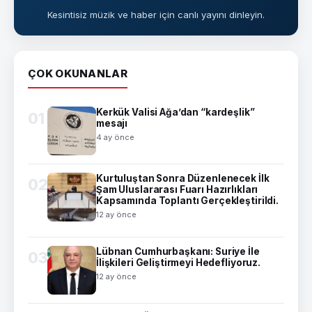
Kesintisiz müzik ve haber için canlı yayını dinleyin.
ÇOK OKUNANLAR
Kerkük Valisi Ağa’dan “kardeşlik”
01
mesajı
4 ay önce
Kurtuluştan Sonra Düzenlenecek İlk
02
Şam Uluslararası Fuarı Hazırlıkları
Kapsamında Toplantı Gerçekleştirildi.
12 ay önce
Lübnan Cumhurbaşkanı: Suriye İle
03
İlişkileri Geliştirmeyi Hedefliyoruz.
12 ay önce