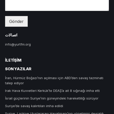
Gönder
اتصالات
info@yurtfm.org
İLETIŞIM
SON YAZILAR
İran, Hürmüz Boğazı’nın açılması için ABD’den savaş tazminatı
talep ediyor
Irak Hava Kuvvetleri Kerkük’te DEAŞ’a ait 8 sığınağı imha etti
İsrail güçlerinin Suriye’nin güneyindeki hareketliliği sürüyor
Suriye’de savaş kalıntıları imha edildi
Suriye, Lazkiye Uluslararası Havalimanı’nın yönetimini devraldı