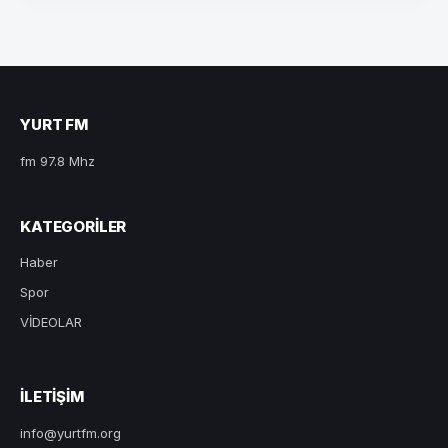
YURT FM
fm 97.8 Mhz
KATEGORILER
Haber
Spor
VİDEOLAR
ILETIŞIM
info@yurtfm.org