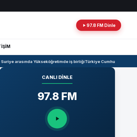
97.8 FM Dinle
TİŞİM
uriye arasında Yükseköğretimde iş birliği
Türkiye Cumhuriyeti -Irak ha
CANLI DINLE
97.8 FM