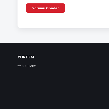
YURT FM
fm 97.8 Mhz