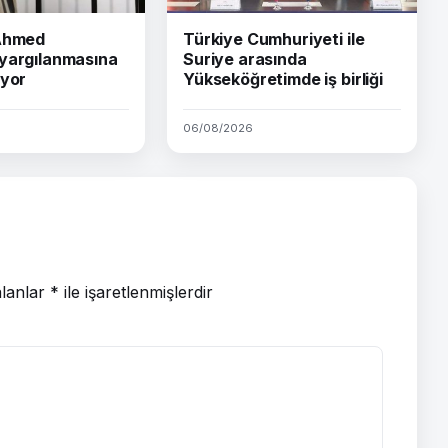
 Ahmed
Türkiye Cumhuriyeti ile
yargılanmasına
Suriye arasında
iyor
Yükseköğretimde iş birliği
06/08/2026
alanlar
*
ile işaretlenmişlerdir