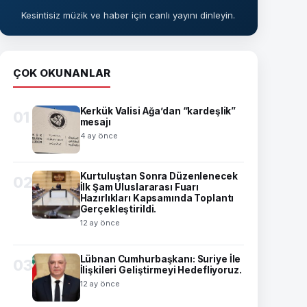
Kesintisiz müzik ve haber için canlı yayını dinleyin.
ÇOK OKUNANLAR
Kerkük Valisi Ağa’dan “kardeşlik”
01
mesajı
4 ay önce
Kurtuluştan Sonra Düzenlenecek
02
İlk Şam Uluslararası Fuarı
Hazırlıkları Kapsamında Toplantı
Gerçekleştirildi.
12 ay önce
Lübnan Cumhurbaşkanı: Suriye İle
03
İlişkileri Geliştirmeyi Hedefliyoruz.
12 ay önce