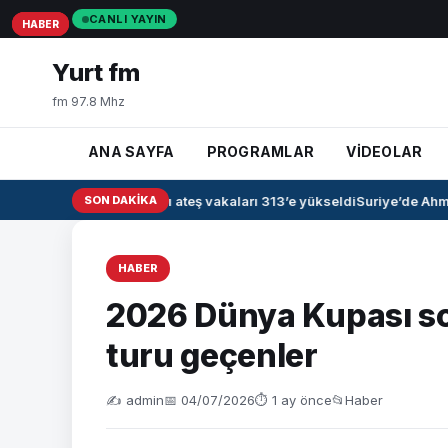
CANLI YAYIN
HABER
HABER
HABER
Yurt fm
fm 97.8 Mhz
ANA SAYFA
PROGRAMLAR
VİDEOLAR
Irak’ta kanamalı ateş vakaları 313’e yükseldi
SON DAKIKA
Suriye’de Ahmed
HABER
2026 Dünya Kupası so
turu geçenler
✍️ admin
📅 04/07/2026
⏱ 1 ay önce
📂
Haber