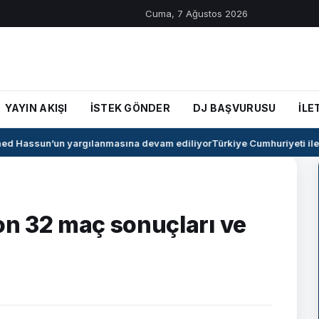
Cuma, 7 Ağustos 2026
YAYIN AKIŞI
İSTEK GÖNDER
DJ BAŞVURUSU
İLE
 Hassun’un yargılanmasına devam ediliyor
Türkiye Cumhuriyeti ile S
n 32 maç sonuçları ve