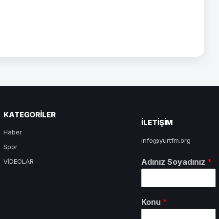
KATEGORILER
ILETIŞIM
Haber
info@yurtfm.org
Spor
Adınız Soyadınız
*
VİDEOLAR
Konu
*