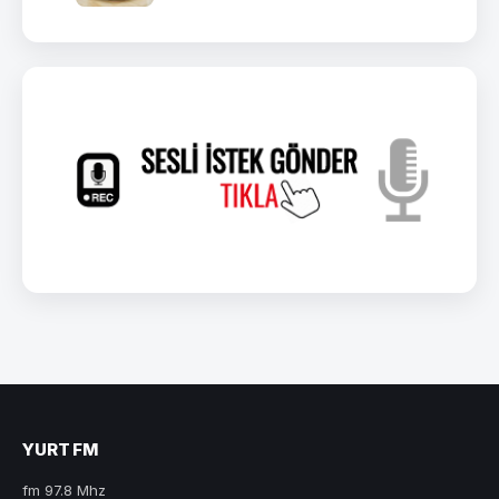
YURT FM
fm 97.8 Mhz