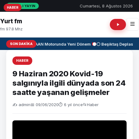
Cumartesi, 8 Ağustos 2026
CANLI YAYIN
HABER
HABER
HABER
Yurt fm
fm 97.8 Mhz
SON DAKIKA
✈️
KAAN Motorunda Yeni Dönem
⚫⚪ Beşiktaş Deplasman
HABER
9 Haziran 2020 Kovid-19
salgınıyla ilgili dünyada son 24
saatte yaşanan gelişmeler
✍️ admin
📅 09/06/2020
⏱ 6 yıl önce
📂
Haber