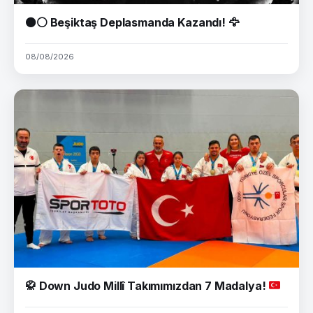
⚫⚪ Beşiktaş Deplasmanda Kazandı! 🦅
08/08/2026
🥋
Down Judo Millî Takımımızdan 7 Madalya!