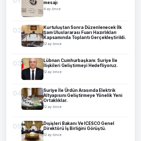
01
mesajı
4 ay önce
Kurtuluştan Sonra Düzenlenecek İlk
02
Şam Uluslararası Fuarı Hazırlıkları
Kapsamında Toplantı Gerçekleştirildi.
12 ay önce
Lübnan Cumhurbaşkanı: Suriye İle
03
İlişkileri Geliştirmeyi Hedefliyoruz.
12 ay önce
Suriye İle Ürdün Arasında Elektrik
04
Altyapısını Geliştirmeye Yönelik Yeni
Ortaklıklar.
12 ay önce
Dışişleri Bakanı Ve ICESCO Genel
05
Direktörü İş Birliğini Görüştü.
12 ay önce