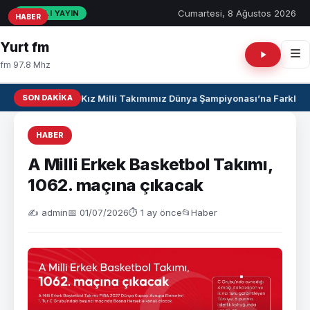
Cumartesi, 8 Ağustos 2026
CANLI YAYIN
HABER
HABER
HABER
Yurt fm
fm 97.8 Mhz
SON DAKIKA
U17 Kız Milli Takımımız Dünya Şampiyonası’na Farklı Ga
HABER
A Milli Erkek Basketbol Takımı,
1062. maçına çıkacak
✍️ admin
📅 01/07/2026
⏱ 1 ay önce
📂
Haber