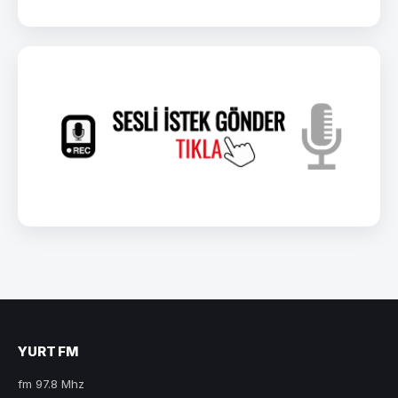
YURT FM
fm 97.8 Mhz