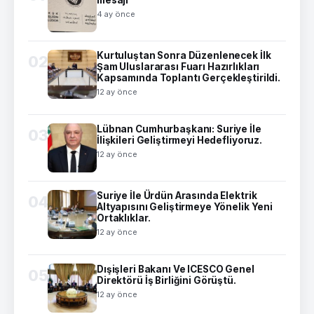
mesajı
4 ay önce
Kurtuluştan Sonra Düzenlenecek İlk
02
Şam Uluslararası Fuarı Hazırlıkları
Kapsamında Toplantı Gerçekleştirildi.
12 ay önce
Lübnan Cumhurbaşkanı: Suriye İle
03
İlişkileri Geliştirmeyi Hedefliyoruz.
12 ay önce
Suriye İle Ürdün Arasında Elektrik
04
Altyapısını Geliştirmeye Yönelik Yeni
Ortaklıklar.
12 ay önce
Dışişleri Bakanı Ve ICESCO Genel
05
Direktörü İş Birliğini Görüştü.
12 ay önce