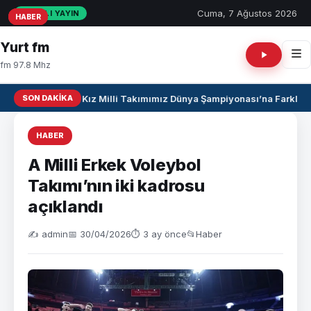
Cuma, 7 Ağustos 2026
CANLI YAYIN
HABER
HABER
HABER
Yurt fm
fm 97.8 Mhz
SON DAKIKA
U17 Kız Milli Takımımız Dünya Şampiyonası’na Farklı Ga
HABER
A Milli Erkek Voleybol
Takımı’nın iki kadrosu
açıklandı
✍️ admin
📅 30/04/2026
⏱ 3 ay önce
📂
Haber