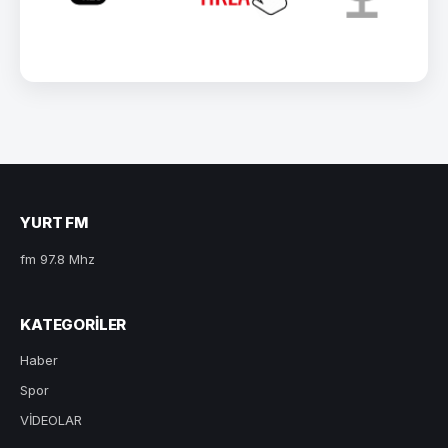
YURT FM
fm 97.8 Mhz
KATEGORILER
Haber
Spor
VİDEOLAR