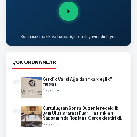
Kesintisiz müzik ve haber için canlı yayını dinleyin.
ÇOK OKUNANLAR
Kerkük Valisi Ağa’dan “kardeşlik”
01
mesajı
4 ay önce
Kurtuluştan Sonra Düzenlenecek İlk
02
Şam Uluslararası Fuarı Hazırlıkları
Kapsamında Toplantı Gerçekleştirildi.
12 ay önce