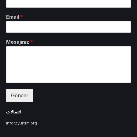
Email
*
Mesajınız
*
Gönder
اتصالات
info@yurtfm.org