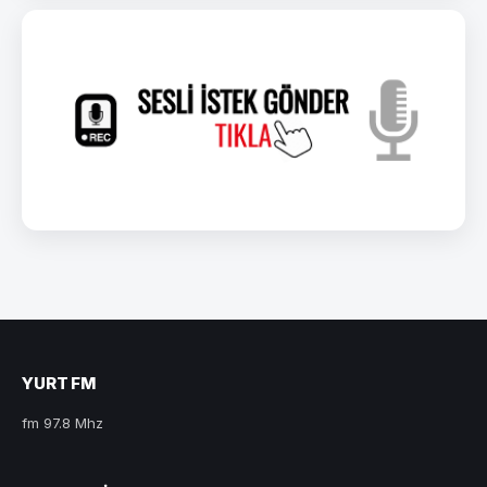
YURT FM
fm 97.8 Mhz