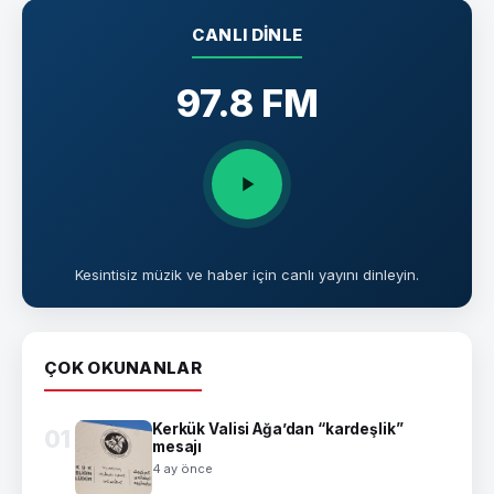
CANLI DINLE
97.8 FM
Kesintisiz müzik ve haber için canlı yayını dinleyin.
ÇOK OKUNANLAR
Kerkük Valisi Ağa’dan “kardeşlik”
01
mesajı
4 ay önce