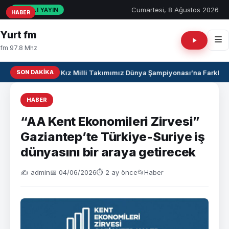
Cumartesi, 8 Ağustos 2026
CANLI YAYIN
HABER
HABER
HABER
Yurt fm
fm 97.8 Mhz
SON DAKIKA
U17 Kız Milli Takımımız Dünya Şampiyonası’na Farklı Ga
HABER
“AA Kent Ekonomileri Zirvesi”
Gaziantep’te Türkiye-Suriye iş
dünyasını bir araya getirecek
✍️ admin
📅 04/06/2026
⏱ 2 ay önce
📂
Haber