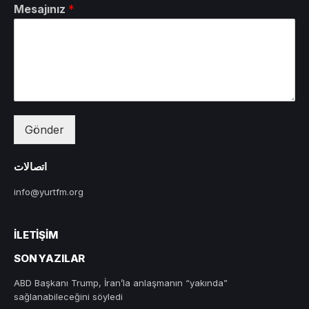
Mesajınız
*
Gönder
اتصالات
info@yurtfm.org
İLETIŞIM
SON YAZILAR
ABD Başkanı Trump, İran’la anlaşmanın “yakında”
sağlanabileceğini söyledi