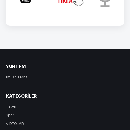
YURT FM
fm 97.8 Mhz
KATEGORILER
Haber
Spor
VİDEOLAR