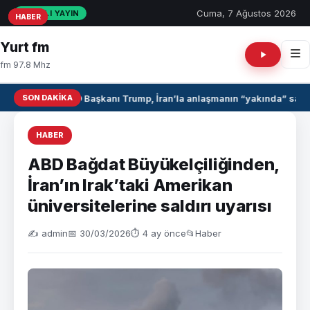
Cuma, 7 Ağustos 2026
CANLI YAYIN
HABER
HABER
HABER
Yurt fm
fm 97.8 Mhz
SON DAKIKA
ABD Başkanı Trump, İran’la anlaşmanın “yakında” sağla
HABER
ABD Bağdat Büyükelçiliğinden,
İran’ın Irak’taki Amerikan
üniversitelerine saldırı uyarısı
✍️ admin
📅 30/03/2026
⏱ 4 ay önce
📂
Haber