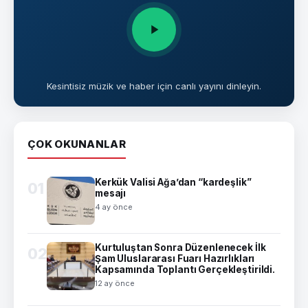
Kesintisiz müzik ve haber için canlı yayını dinleyin.
ÇOK OKUNANLAR
Kerkük Valisi Ağa’dan “kardeşlik”
01
mesajı
4 ay önce
Kurtuluştan Sonra Düzenlenecek İlk
02
Şam Uluslararası Fuarı Hazırlıkları
Kapsamında Toplantı Gerçekleştirildi.
12 ay önce